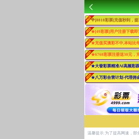
🌹[8818彩票]充值秒到
★[49彩票]用户注册下载即
★充值买澳彩不中,本站比华
★6768彩票注册送30元，
★大發彩票精准AI高频彩跟
★八万彩合营计划-代理佣金
温馨提示:为了提高网速，部