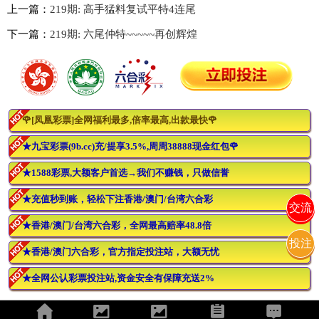
上一篇：
219期: 高手猛料复试平特4连尾
下一篇：
219期: 六尾仲特~~~~~再创辉煌
🌹[凤凰彩票]全网福利最多,倍率最高,出款最快🌹
★九宝彩票(9b.cc)充/提享3.5%,周周38888现金红包🌹
★1588彩票,大额客户首选→我们不赚钱，只做信誉
★充值秒到账，轻松下注香港/澳门/台湾六合彩
交流
★香港/澳门/台湾六合彩，全网最高赔率48.8倍
投注
★香港/澳门六合彩，官方指定投注站，大额无忧
★全网公认彩票投注站,资金安全有保障充送2%