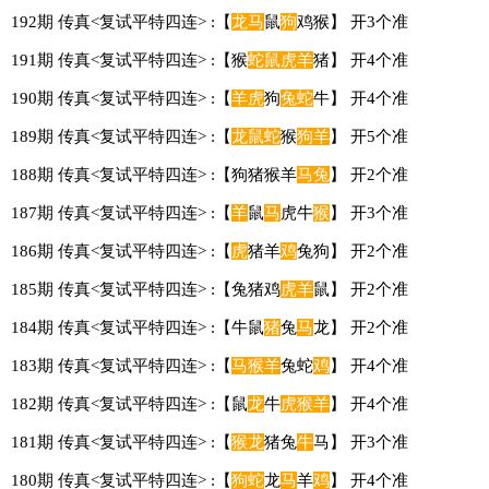
192期 传真<复试平特四连> :【
龙
马
鼠
狗
鸡猴】 开3个准
191期 传真<复试平特四连> :【猴
蛇
鼠
虎
羊
猪】 开4个准
190期 传真<复试平特四连> :【
羊
虎
狗
兔
蛇
牛】 开4个准
189期 传真<复试平特四连> :【
龙
鼠
蛇
猴
狗
羊
】 开5个准
188期 传真<复试平特四连> :【狗猪猴羊
马
兔
】 开2个准
187期 传真<复试平特四连> :【
羊
鼠
马
虎牛
猴
】 开3个准
186期 传真<复试平特四连> :【
虎
猪羊
鸡
兔狗】 开2个准
185期 传真<复试平特四连> :【兔猪鸡
虎
羊
鼠】 开2个准
184期 传真<复试平特四连> :【牛鼠
猪
兔
马
龙】 开2个准
183期 传真<复试平特四连> :【
马
猴
羊
兔蛇
鸡
】 开4个准
182期 传真<复试平特四连> :【鼠
龙
牛
虎
猴
羊
】 开4个准
181期 传真<复试平特四连> :【
猴
龙
猪兔
牛
马】 开3个准
180期 传真<复试平特四连> :【
狗
蛇
龙
马
羊
鸡
】 开4个准