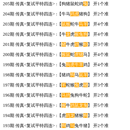
205期 传真<复试平特四连> :【狗猪鼠蛇鸡
兔
】 开1个准
204期 传真<复试平特四连> :【牛马
鸡
虎
猪狗】 开2个准
203期 传真<复试平特四连> :【
鼠
猴
蛇牛
马
羊
】 开4个准
202期 传真<复试平特四连> :【牛
龙
虎
猴
兔
狗
】 开4个准
201期 传真<复试平特四连> :【
猪
牛虎
鸡
猴
蛇
】 开3个准
200期 传真<复试平特四连> :【
猴
鼠
蛇
虎
猪
马】 开4个准
199期 传真<复试平特四连> :【兔
狗
虎
牛
羊
鸡】 开4个准
198期 传真<复试平特四连> :【猪鸡
狗
马
鼠
羊
】 开3个准
197期 传真<复试平特四连> :【
羊
蛇猴
兔
虎
猪
】 开3个准
196期 传真<复试平特四连> :【
马
鸡
兔狗牛蛇】 开2个准
195期 传真<复试平特四连> :【
猴
牛
鸡
鼠
龙
兔
】 开5个准
194期 传真<复试平特四连> :【虎
鸡
龙
猪猴
狗
】 开3个准
193期 传真<复试平特四连> :【
狗
鸡
马
兔牛猪】 开2个准