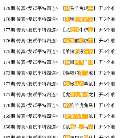
179期 传真<复试平特四连> :【
鸡
马羊兔虎
牛
】 开2个准
178期 传真<复试平特四连> :【
牛
猴
蛇
猪
虎
鼠
】 开5个准
177期 传真<复试平特四连> :【龙
猪
狗
牛鸡
鼠
】 开3个准
176期 传真<复试平特四连> :【
鼠
龙
猴
蛇
虎
牛
】 开4个准
175期 传真<复试平特四连> :【羊猪
蛇
猴
马
鼠
】 开3个准
174期 传真<复试平特四连> :【
狗
鼠
猪
虎
羊
鸡
】 开4个准
173期 传真<复试平特四连> :【猴猪鸡
牛
马
虎】 开2个准
172期 传真<复试平特四连> :【
兔
猴
马
鸡
羊鼠】 开3个准
171期 传真<复试平特四连> :【虎
鼠
兔
羊
鸡
龙】 开4个准
170期 传真<复试平特四连> :【
蛇
狗羊虎兔马】 开1个准
169期 传真<复试平特四连> :【
猪
兔
马
牛
羊
鼠】 开5个准
168期 传真<复试平特四连> :【鼠
猴
牛
龙
马
羊
】 开3个准
167期 传真<复试平特四连> :【
猴
鸡狗猪
鼠
马】 开2个准