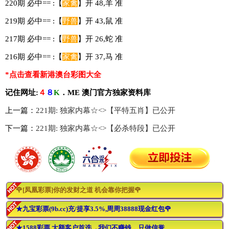
220期 必中== :【
家禽
】开 48,羊 准
219期 必中== :【
野兽
】开 43,鼠 准
217期 必中== :【
野兽
】开 26,蛇 准
216期 必中== :【
家禽
】开 37,马 准
*点击查看新港澳台彩图大全
记住网址:
４
８
K
．ME 澳门官方独家资料库
上一篇：
221期: 独家内幕☆<>【平特五肖】已公开
下一篇：
221期: 独家内幕☆<>【必杀特段】已公开
🌹[凤凰彩票]你的发财之道 机会靠你把握🌹
★九宝彩票(9b.cc)充/提享3.5%,周周38888现金红包🌹
★1588彩票,大额客户首选→我们不赚钱，只做信誉