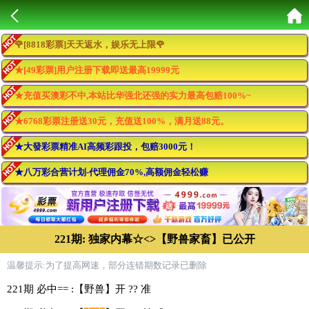
🌹[8818彩票]天天返水，娱乐无上限🌹
★[49彩票]用户注册下载即送最高19999元
★充值买澳彩不中,本站比华强北还强的实力最高包赔100%~
★6768彩票注册送30元，充值送100%，满月送88元。
★大發彩票精准AI高频彩跟投，包赔3000元！
★八万彩合营计划-代理佣金70%,高额佣金轻松赚
221期: 独家内幕☆<>【野兽家畜】已公开
温馨提示:为了提高网速，部分连错期数记录已删除
221期 必中== :【野兽】开 ?? 准