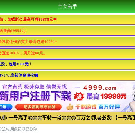
宝宝高手
充值，加赠彩金最高可领10888元🌹
送最高19999元
强北还强的实力最高包赔100%~
充值送100%，满月送88元。
投，包赔3000元！
70%,高额佣金轻松赚
19期: 一号高手㊣㊣㊣平特一肖㊣㊣㊣百万之!跟者必发!【一号高
分连错期数记录已删除