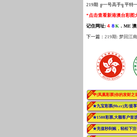
219期 ╔一号高手╗平特一肖
*点击查看新港澳台彩图
记住网址:
４
８
K
．ME 
下一篇：
219期: 梦回
🌹[凤凰彩票]你的发财之
★九宝彩票(9b.cc)充/提享
★1588彩票,大额客户
★充值秒到账，轻松下注