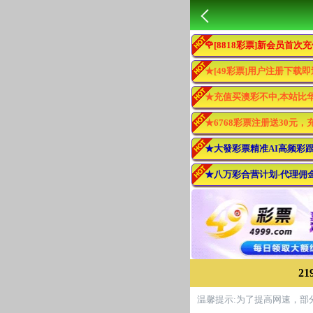
🌹[8818彩票]新会员首次
★[49彩票]用户注册下载即
★充值买澳彩不中,本站比华
★6768彩票注册送30元，
★大發彩票精准AI高频彩跟
★八万彩合营计划-代理佣金
2
温馨提示:为了提高网速，部