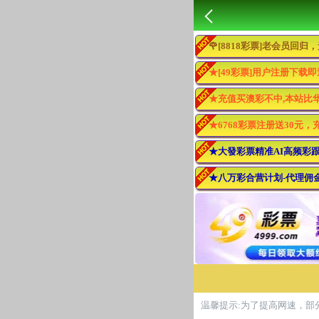
🌹[8818彩票]老会员回
★[49彩票]用户注册下载即
★充值买澳彩不中,本站比华
★6768彩票注册送30元，
★大發彩票精准AI高频彩跟
★八万彩合营计划-代理佣金
温馨提示:为了提高网速，部