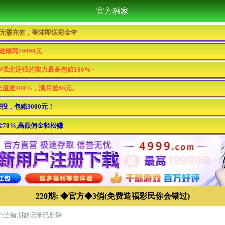
官方独家
归，无需充值，登陆即送彩金🌹
送最高19999元
强北还强的实力最高包赔100%~
充值送100%，满月送88元。
投，包赔3000元！
70%,高额佣金轻松赚
220期: ◆官方◆3俏(免费造福彩民你会错过)
分连错期数记录已删除