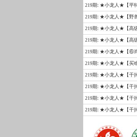
219期: ★小龙人★【
219期: ★小龙人★【
219期: ★小龙人★【
219期: ★小龙人★【
219期: ★小龙人★【
219期: ★小龙人★【
219期: ★小龙人★【
219期: ★小龙人★【
219期: ★小龙人★【
219期: ★小龙人★【