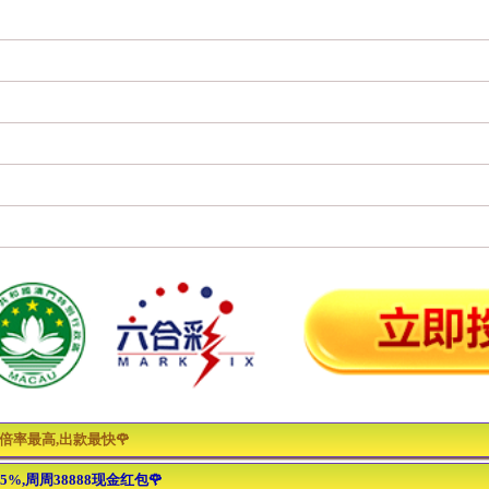
,倍率最高,出款最快🌹
.5%,周周38888现金红包🌹