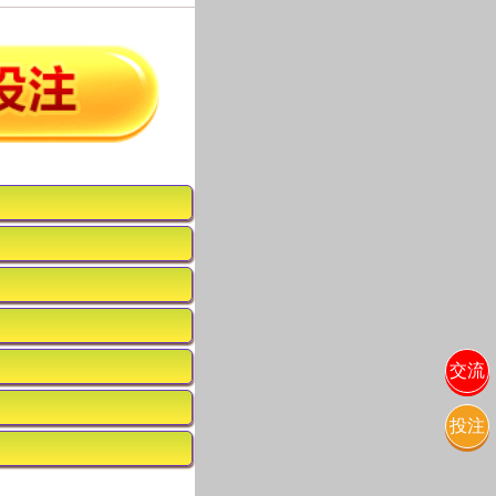
交流
投注