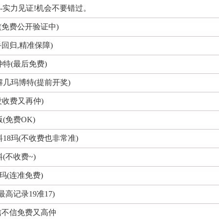
---实力见证!机会不要错过。
碼(免费公开验证中)
手回归,精准保障)
仲特(最后免费)
图解几玛博特(提前开奖)
~没收费又再仲)
(免费OK)
来料18玛(不收费也非常准)
料(不收费~)
中玛(连准免费)
最高记录19准17)
不信不信免费又高仲