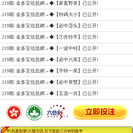
219期: 金多宝信息網→◆【家畜野兽】已公开!
219期: 金多宝信息網→◆【特碼大小】已公开!
219期: 金多宝信息網→◆【必中③头】已公开!
219期: 金多宝信息網→◆【①肖特平】已公开!
219期: 金多宝信息網→◆【一波中特】已公开!
219期: 金多宝信息網→◆【必中六尾】已公开!
219期: 金多宝信息網→◆【平特一尾】已公开!
219期: 金多宝信息網→◆【必中單雙】已公开!
219期: 金多宝信息網→◆【五选一肖】已公开!
🌹[凤凰彩票]大额无忧,百万提款三分钟到账🌹