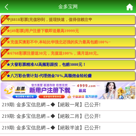
金多宝网
🌹[8818彩票]充值秒到，提现快速，值得信赖注🌹
★[49彩票]用户注册下载即送最高19999元
★充值买澳彩不中,本站比华强北还强的实力最高包赔100%~
★6768彩票注册送30元，充值送100%，满月送88元。
★大發彩票精准AI高频彩跟投，包赔3000元！
★八万彩合营计划-代理佣金70%,高额佣金轻松赚
219期: 金多宝信息網→◆【絕殺一尾】已公开!
219期: 金多宝信息網→◆【絕殺二肖】已公开!
219期: 金多宝信息網→◆【絕殺半波】已公开!