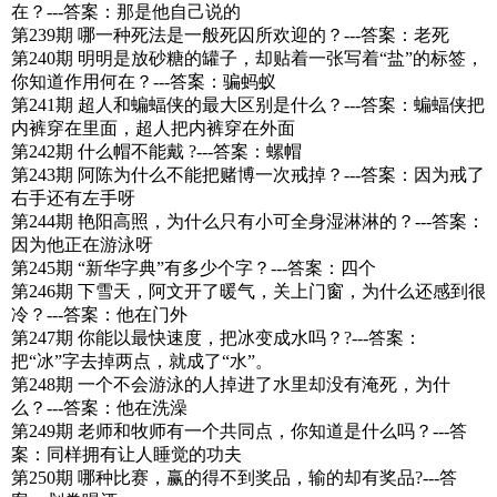
在？---答案：那是他自己说的
第239期 哪一种死法是一般死囚所欢迎的？---答案：老死
第240期 明明是放砂糖的罐子，却贴着一张写着“盐”的标签，
你知道作用何在？---答案：骗蚂蚁
第241期 超人和蝙蝠侠的最大区别是什么？---答案：蝙蝠侠把
内裤穿在里面，超人把内裤穿在外面
第242期 什么帽不能戴 ?---答案：螺帽
第243期 阿陈为什么不能把赌博一次戒掉？---答案：因为戒了
右手还有左手呀
第244期 艳阳高照，为什么只有小可全身湿淋淋的？---答案：
因为他正在游泳呀
第245期 “新华字典”有多少个字？---答案：四个
第246期 下雪天，阿文开了暖气，关上门窗，为什么还感到很
冷？---答案：他在门外
第247期 你能以最快速度，把冰变成水吗？?---答案：
把“冰”字去掉两点，就成了“水”。
第248期 一个不会游泳的人掉进了水里却没有淹死，为什
么？---答案：他在洗澡
第249期 老师和牧师有一个共同点，你知道是什么吗？---答
案：同样拥有让人睡觉的功夫
第250期 哪种比赛，赢的得不到奖品，输的却有奖品?---答