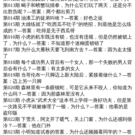
第013期 蝎子和螃蟹玩猜拳，为什么它们玩了两天，还是分不
出胜负呢？---答案：两个都出剪刀
第014期 油漆工的徒弟叫啥？---答案：好色之徒
第015期 大雄练就了“吃西瓜不吐子”的绝招，到底他是怎么练
成的？---答案：吃得是无子西瓜呀
第016期 小虎的机车既没有锁，也没有违规，但是仍然被锁上
了，为什么？---答案：不知道那个迷糊蛋锁错了
第017期 为什么大雁秋天要飞到南方去？---答案：因为走太慢
了
第018期 每个成功男人背后有一个女人，那一个失败的男人背
后会有什么？---答案：有太多的女人
第019期 当哥伦布一只脚迈上新大陆后，紧接着做什么？---答
案：迈上另一只脚
第020期 森林里有一条眼镜蛇，可是它从来不咬人，你知道为
什么吗？---答案：因为那森林里没有人
第021期 小虎从“武术大全”这本书上学得一身好功夫，但是第
一次路见不平就被修理了一顿，为什么？---答案：他看的是
盗印版
第022期 下雪天，阿文开了暖气，关上门窗，为什么还感到很
冷？---答案：他在门外
第023期 小明知道试卷的答案，为什么还频频看同学的？---答