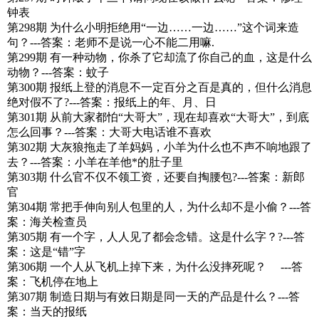
钟表
第298期 为什么小明拒绝用“一边……一边……”这个词来造
句？---答案：老师不是说一心不能二用嘛.
第299期 有一种动物，你杀了它却流了你自己的血，这是什么
动物？---答案：蚊子
第300期 报纸上登的消息不一定百分之百是真的，但什么消息
绝对假不了?---答案：报纸上的年、月、日
第301期 从前大家都怕“大哥大”，现在却喜欢“大哥大”，到底
怎么回事？---答案：大哥大电话谁不喜欢
第302期 大灰狼拖走了羊妈妈，小羊为什么也不声不响地跟了
去？---答案：小羊在羊他*的肚子里
第303期 什么官不仅不领工资，还要自掏腰包?---答案：新郎
官
第304期 常把手伸向别人包里的人，为什么却不是小偷？---答
案：海关检查员
第305期 有一个字，人人见了都会念错。这是什么字？?---答
案：这是“错”字
第306期 一个人从飞机上掉下来，为什么没摔死呢？ ---答
案：飞机停在地上
第307期 制造日期与有效日期是同一天的产品是什么？---答
案：当天的报纸