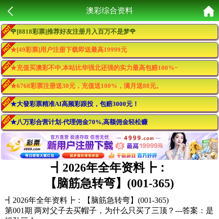
澳彩综合资料
🌹[8818彩票]推荐好友注册月入百万不是梦🌹
★[49彩票]用户注册下载即送最高19999元
★充值买澳彩不中,本站比华强北还强的实力最高包赔100%~
★6768彩票注册送30元，充值送100%，满月送88元。
★大發彩票精准AI高频彩跟投，包赔3000元！
★八万彩合营计划-代理佣金70%,高额佣金轻松赚
┫
2026年全年资料┣：
【脑筋急转弯】(001-365)
┫2026年全年资料┣：【脑筋急转弯】(001-365)
第001期 两对父子去买帽子，为什么只买了三顶？---答案：是