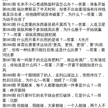
第081期 生米不小心煮成熟饭时该怎么办？---答案：准备开饭
第082期 福尔摩斯花了半天时间，却查不出命案现场有任何线
索及目击者，但他随即就宣布破案了，为什么？---答案：因
为凶手自首了
第083期 什么贵重的东西最容易不翼而飞？---答案：人造卫星
第084期 袋鼠和猴子参加跳高比赛，为什么猴子一开始就赢
了？---答案：袋鼠双脚起跳犯规
第085期 什么照片看不出照的是谁？---答案：X光片
第086期 体育比赛要求运动员“更高、更快、更强”，要“向前
进”，但有一种比赛只能往后推,这是什么比赛？ ---答案：拨
河比赛
第087期 有一间屋子的北边有肥料厂，南边有酒厂，它有项优
点，你知道是什么吗？---答案：只要一开窗子就能知道什么
风
第088期 有一个眼睛瞎了的人，走到山崖边上，突然停住了，
然后往回走，为什么?---答案：他瞎了一只眼
第089期 早晨醒来，每个人都要做的第一件事是什么？---答
案：睁开眼睛
第090期 你只要叫它的名字就会把它破坏，它是什么？---答
案：沉默
第091期 你能做，我能做，大家都做；一个人能做，两个人不