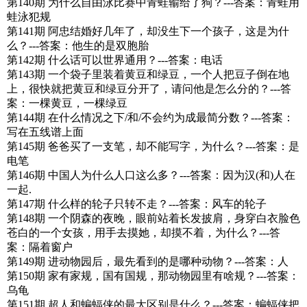
第140期 为什么自由泳比赛中青蛙输给了狗？---答案：青蛙用
蛙泳犯规
第141期 阿忠结婚好几年了，却没生下一个孩子，这是为什
么？---答案：他生的是双胞胎
第142期 什么话可以世界通用？---答案：电话
第143期 一个袋子里装着黄豆和绿豆，一个人把豆子倒在地
上，很快就把黄豆和绿豆分开了，请问他是怎么分的？---答
案：一棵黄豆，一棵绿豆
第144期 在什么情况之下/和/不会约为成最简分数？---答案：
写在五线谱上面
第145期 爸爸买了一支笔，却不能写字，为什么？---答案：是
电笔
第146期 中国人为什么人口这么多？---答案：因为汉(和)人在
一起.
第147期 什么样的轮子只转不走？---答案：风车的轮子
第148期 一个阴森的夜晚，眼前站着长发披肩，身穿白衣脸色
苍白的一个女孩，用手去摸她，却摸不着，为什么？---答
案：隔着窗户
第149期 进动物园后，最先看到的是哪种动物？---答案：人
第150期 家有家规，国有国规，那动物园里有啥规？---答案：
乌龟
第151期 超人和蝙蝠侠的最大区别是什么？---答案：蝙蝠侠把