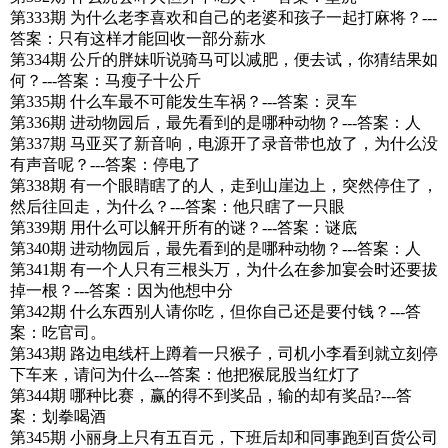
第333期 为什么老李喜欢和自己的老婆和孩子一起打麻将？---
答案：只有这样才能回收一部分薪水
第334期 公斤的胖妹听说骑马可以减肥，便去试，你猜结果如
何？---答案：马瘦子十公斤
第335期 什么车最不可能发生车祸？---答案：灵车
第336期 进动物园后，最先看到的是哪种动物？---答案：人
第337期 马亚买了新音响，电源开了录音带也放了，为什么没
有声音呢？---答案：停电了
第338期 有一个眼睛瞎了的人，走到山崖边上，突然停住了，
然后往回走，为什么？---答案：他只瞎了一只眼
第339期 用什么可以解开所有的谜？---答案：谜底
第340期 进动物园后，最先看到的是哪种动物？---答案：人
第341期 有一个人只有三根头万，为什么在参加宴会时还要拔
掉一根？---答案：因为他想中分
第342期 什么东西别人请你吃，但你自己还是要付钱？---答
案：吃官司。
第343期 路边电线杆上蹲着一只猴子，司机小李看到就立刻停
下车来，请问为什么---答案：他把猴屁股当红灯了
第344期 哪种比赛，赢的得不到奖品，输的却有奖品?---答
案：划拳喝酒
第345期 小丽身上只有五百元，下班后却和同事跑到百货公司