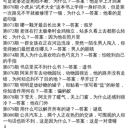
可是老婆还是抱怨不断。为什么？---答案：他是早上才回家
第070期 小虎从“武术大全”这本书上学得一身好功夫，但是第
一次路见不平就被修理了一顿，为什么？---答案：他看的是
盗印版
第071期 哪一颗牙最后长出来？---答案：假牙
第072期 老张在打太极拳时金鸡独立，站多久看上去都那么轻
松，为什么？---答案：因为他在照片里
第073期 一群女孩在正在河边洗澡，突然一陌生男人闯入，你
觉得她们最想遮住哪儿？---答案：男人的眼睛
第074期 黑人为什么喜欢吃白色巧克力？---答案：怕咬到自己
的手指
第075期 书店里买不到什么书 ?---答案：遗书
第076期 阿呆开车去动物园玩，动物园很近，他的路并没有走
错，为何却总到不了目的地？---答案：早开过了
第077期 明明是放砂糖的罐子，却贴着一张写着“盐”的标签，
你知道作用何在？---答案：骗蚂蚁
第078期 下雪天，阿文开了暖气，关上门窗，为什么还感到很
冷？---答案：他在门外
第079期 用什么可以解开所有的谜？---答案：谜底
第080期 公共汽车上，两个人正在热烈的交谈，可围观的人却
一句话也听不到，这是因为什么？---答案：这是一对聋哑
人。