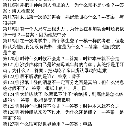
第116期 常把手伸向别人包里的人，为什么却不是小偷？---答
案：海关检查员
第117期 女儿第一次参加舞会，妈妈最担心什么？---答案：与
狼共舞
第118期 有一个人只有三根头万，为什么在参加宴会时还要拔
掉一根？---答案：因为他想中分
第119期 在一次考试中，两个学生交了一模一样的考卷，但老
师认为他们肯定没有做弊，这是为什么？---答案：他们交的
是白卷
第120期 时钟什么时候不会走？---答案：时钟本来就不会走
第121期 沙沙声称自己是辨别母鸡年龄的专家，其绝招是用牙
齿，为什么？---答案：把鸡吃了亲口辨认母鸡的老嫩
第122期 最不听话的是谁?---答案：聋子
第123期 报纸上登的消息不一定百分之百是真的，但什么消息
绝对假不了?---答案：报纸上的年、月、日
第124期 大雄练就了“吃西瓜不吐子”的绝招，到底他是怎么练
成的？---答案：吃得是无子西瓜呀
第125期 时钟什么时候不会走？---答案：时钟本来就不会走
第126期 有种船从来没下过水，为什么还是船？ ---答案：是
宇宙飞船
第127期 什么话可以世界通用？---答案：电话