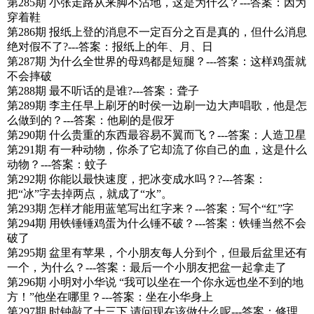
第285期 小张走路从来脚不沾地，这是为什么？---答案：因为
穿着鞋
第286期 报纸上登的消息不一定百分之百是真的，但什么消息
绝对假不了?---答案：报纸上的年、月、日
第287期 为什么全世界的母鸡都是短腿？---答案：这样鸡蛋就
不会摔破
第288期 最不听话的是谁?---答案：聋子
第289期 李主任早上刷牙的时侯一边刷一边大声唱歌，他是怎
么做到的？---答案：他刷的是假牙
第290期 什么贵重的东西最容易不翼而飞？---答案：人造卫星
第291期 有一种动物，你杀了它却流了你自己的血，这是什么
动物？---答案：蚊子
第292期 你能以最快速度，把冰变成水吗？?---答案：
把“冰”字去掉两点，就成了“水”。
第293期 怎样才能用蓝笔写出红字来？---答案：写个“红”字
第294期 用铁锤锤鸡蛋为什么锤不破？---答案：铁锤当然不会
破了
第295期 盆里有苹果，个小朋友每人分到个，但最后盆里还有
一个，为什么？---答案：最后一个小朋友把盆一起拿走了
第296期 小明对小华说 “我可以坐在一个你永远也坐不到的地
方！”他坐在哪里？---答案：坐在小华身上
第297期 时钟敲了十三下,请问现在该做什么呢---答案：修理