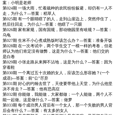
案：小明是老师
第024期 一场大雨，忙着栽种的农民纷纷躲避，却仍有一人不
走，为什么？---答案：稻草人
第025期 有一个眼睛瞎了的人，走到山崖边上，突然停住了，
然后往回走，为什么?---答案：他瞎了一只眼
第026期 家有家规，国有国规，那动物园里有啥规？---答案：
乌龟
第027期 生米不小心煮成熟饭时该怎么办？---答案：准备开饭
第028期 在一次考试中，两个学生交了一模一样的考卷，但老
师认为他们肯定没有做弊，这是为什么？---答案：他们交的
是白卷
第029期 小张走路从来脚不沾地，这是为什么？---答案：因为
穿着鞋
第030期 一个离过五十次婚的女人，应该怎么形容她？(一个
成语)---答案：前“公”尽弃
第031期 好心的约翰去世了，天使要带他上天堂，为什么他坚
决不肯去？---答案：他有恐高症
第032期 你能做，我能做，大家都做；一个人能做，两个人不
能一起做。这是做什么？---答案：做梦
第033期 每个成功男人背后有一个女人，那一个失败的男人背
后会有什么？---答案：有太多的女人