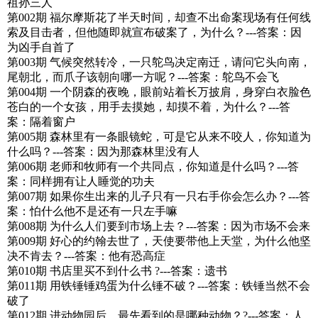
祖孙三人
第002期 福尔摩斯花了半天时间，却查不出命案现场有任何线
索及目击者，但他随即就宣布破案了，为什么？---答案：因
为凶手自首了
第003期 气候突然转冷，一只鸵鸟决定南迁，请问它头向南，
尾朝北，而爪子该朝向哪一方呢？---答案：鸵鸟不会飞
第004期 一个阴森的夜晚，眼前站着长万披肩，身穿白衣脸色
苍白的一个女孩，用手去摸她，却摸不着，为什么？---答
案：隔着窗户
第005期 森林里有一条眼镜蛇，可是它从来不咬人，你知道为
什么吗？---答案：因为那森林里没有人
第006期 老师和牧师有一个共同点，你知道是什么吗？---答
案：同样拥有让人睡觉的功夫
第007期 如果你生出来的儿子只有一只右手你会怎么办？---答
案：怕什么他不是还有一只左手嘛
第008期 为什么人们要到市场上去？---答案：因为市场不会来
第009期 好心的约翰去世了，天使要带他上天堂，为什么他坚
决不肯去？---答案：他有恐高症
第010期 书店里买不到什么书 ?---答案：遗书
第011期 用铁锤锤鸡蛋为什么锤不破？---答案：铁锤当然不会
破了
第012期 进动物园后，最先看到的是哪种动物？?---答案：人