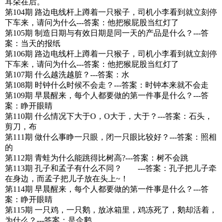
耳朵在后。
第104期 路边电线杆上蹲着一只猴子，司机小李看到就立刻停
下车来，请问为什么---答案：他把猴屁股当红灯了
第105期 制造日期与有效日期是同一天的产品是什么？---答
案：当天的报纸
第106期 路边电线杆上蹲着一只猴子，司机小李看到就立刻停
下车来，请问为什么---答案：他把猴屁股当红灯了
第107期 什么越洗越脏？---答案：水
第108期 时钟什么时候不会走？---答案：时钟本来就不会走
第109期 早晨醒来，每个人都要做的第一件事是什么？---答
案：睁开眼睛
第110期 什么情况下大于O，O大于，大于？---答案：石头，
剪刀，布
第111期 做什么事睁一只眼，闭一只眼比较好？---答案：照相
的
第112期 青蛙为什么能跳得比树高?---答案：树不会跳
第113期 孔子和孟子有什么不同？ ---答案：孔子把儿子牵
在身边，而孟子把儿子放在头上~！
第114期 早晨醒来，每个人都要做的第一件事是什么？---答
案：睁开眼睛
第115期 一只鸡，一只鹅，放冰箱里，鸡冻死了，鹅却活着，
为什么？---答案：是企鹅。