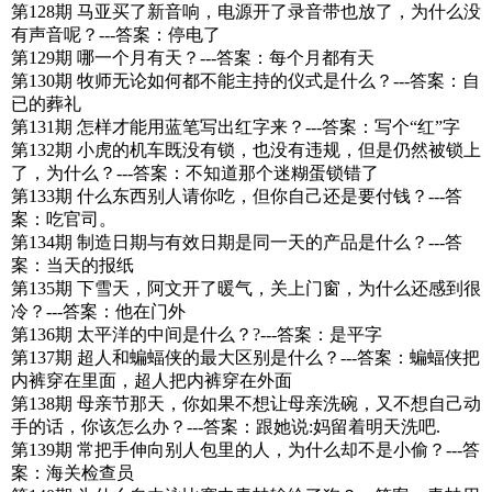
第128期 马亚买了新音响，电源开了录音带也放了，为什么没
有声音呢？---答案：停电了
第129期 哪一个月有天？---答案：每个月都有天
第130期 牧师无论如何都不能主持的仪式是什么？---答案：自
已的葬礼
第131期 怎样才能用蓝笔写出红字来？---答案：写个“红”字
第132期 小虎的机车既没有锁，也没有违规，但是仍然被锁上
了，为什么？---答案：不知道那个迷糊蛋锁错了
第133期 什么东西别人请你吃，但你自己还是要付钱？---答
案：吃官司。
第134期 制造日期与有效日期是同一天的产品是什么？---答
案：当天的报纸
第135期 下雪天，阿文开了暖气，关上门窗，为什么还感到很
冷？---答案：他在门外
第136期 太平洋的中间是什么？?---答案：是平字
第137期 超人和蝙蝠侠的最大区别是什么？---答案：蝙蝠侠把
内裤穿在里面，超人把内裤穿在外面
第138期 母亲节那天，你如果不想让母亲洗碗，又不想自己动
手的话，你该怎么办？---答案：跟她说:妈留着明天洗吧.
第139期 常把手伸向别人包里的人，为什么却不是小偷？---答
案：海关检查员