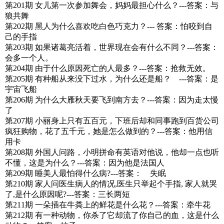
第201期 女儿第一次参加舞会，妈妈最担心什么？---答案：与
狼共舞
第202期 黑人为什么喜欢吃白色巧克力？--- 答案：怕咬到自
己的手指
第203期 如果诸葛亮活着，世界现在会有什么不同？---答案：
会多一个人。
第204期 由于什么原因死亡的人最多？---答案：抢救无效。
第205期 有种船从来没下过水，为什么还是船？ ---答案：是
宇宙飞船
第206期 为什么大雁秋天要飞到南方去？---答案：因为走太慢
了
第207期 小丽身上只有五百元，下班后却和同事跑到百货公司
疯狂购物，花了五千元，她是怎么做到的？---答案：他用信
用卡
第208期 外国人问路，小明拼命有英语对他说，他却一点也听
不懂，这是为什么？---答案：因为他是法国人
第209期 睡美人最怕得什么病?---答案： 失眠
第210期 家人问医生病人的情况,医生只举起个手指, 家人就哭
了,是什么原因呢?---答案：三长两短
第211期 一朵插在牛粪上的鲜花是什么花？---答案：牵牛花
第212期 有一种动物，你杀了它却流了你自己的血，这是什么