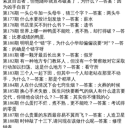
索及目击者，但他随即就宣布破案了，为什么？---答案：因
为凶手自首了
第176期 一头公牛加一头母牛，猜三个字？---答案：两头牛
第177期 什么水要按计划发放？---答案：薪水
第178期 书店里买不到什么书？---答案：遗书
第179期 世界上哪一种鸭蛋不能吃，煮不熟，却打得破？---答
案：比赛成绩的鸭蛋.
第180期 明明是个“错”字，为什么小华却偏偏说要“对”？---答
案：的确是个错字呀
第181期 哪一颗牙最后长出来？---答案：假牙
第182期 有一种地方专门教坏人，但没有一个警察敢对它采取
行动加以扫荡。这是什么地方？---答案：看守所
第183期 三个人一起下田，但其中一个人却老站在那里不动
手，为什么？---答案：那是个稻草人
第184期 人在什么情况下会七窍生烟？---答案：火葬的时候
第185期 换心手术失败，医生问快要断气的病人有什么遗言要
交代，你猜他会说什么？?---答案：其实你不懂我的心
第186期 什么蛋打不烂，煮不熟，更不能吃？---答案：考试得
的零蛋
第187期 什么贵重的东西最容易不翼而飞？---答案：人造卫星
第188期 时钟敲了十三下,请问现在该做什么呢---答案：修理
钟表