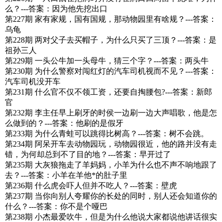
么？---答案：因为他先挖出口
第227期 家有家规，国有国规，那动物园里有啥规？---答案：
乌龟
第228期 两对父子去买帽子，为什么只买了三顶？---答案：是
祖孙三人
第229期 一头公牛加一头母牛，猜三个字？---答案：两头牛
第230期 为什么警察对闯红灯的汽车司机视而不见？---答案：
汽车司机没开车
第231期 什么官不仅不领工资，还要自掏腰包?---答案：新郎
官
第232期 李主任早上刷牙的时侯一边刷一边大声唱歌，他是怎
么做到的？---答案：他刷的是假牙
第233期 为什么青蛙可以跳得比树高？---答案：树不会跳。
第234期 阿呆开车去动物园玩，动物园很近，他的路并没有走
错，为何却总到不了目的地？---答案：早开过了
第235期 大灰狼拖走了羊妈妈，小羊为什么也不声不响地跟了
去？---答案：小羊在羊他*的肚子里
第236期 什么虎会吓人但并不吃人？---答案：壁虎
第237期 当你向别人夸耀你的长处的同时，别人还会知道你的
什么？---答案：你不是个哑巴
第238期 小杰最爱吹牛，但是为什么他说大家都说他讲话很实