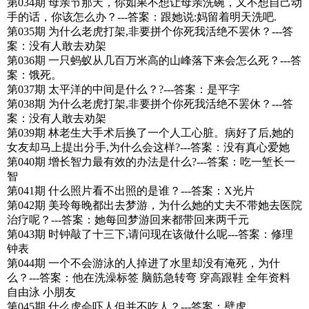
第034期 母亲节那天，你如果不想让母亲洗碗，又不想自己动
手的话，你该怎么办？---答案：跟她说:妈留着明天洗吧.
第035期 为什么老虎打架,非要拼个你死我活绝不罢休？---答
案：没有人敢去劝架
第036期 一只蚂蚁从几百万米高的山峰落下来会怎么死？---答
案：饿死。
第037期 太平洋的中间是什么？?---答案：是平字
第038期 为什么老虎打架,非要拼个你死我活绝不罢休？---答
案：没有人敢去劝架
第039期 林老生大手术后换了一个人工心脏。病好了后,她的
女友却马上提出分手,为什么会这样?---答案：没有真心爱她
第040期 增长智力最有效的办法是什么?---答案：吃一堑长一
智
第041期 什么照片看不出照的是谁？---答案：X光片
第042期 美玲每晚都出去梦游，为什么她的丈夫不带她去医院
治疗呢？---答案：她每回梦游回来都带回来两千元
第043期 时钟敲了十三下,请问现在该做什么呢---答案：修理
钟表
第044期 一个不会游泳的人掉进了水里却没有淹死，为什
么？---答案：他在洗澡标签 脑筋急转弯 穿高跟鞋 全年资料
自由泳 小朋友
第045期 什么虎会吓人但并不吃人？---答案：壁虎