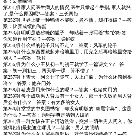
案：划拳喝酒
第251期 家人问医生病人的情况,医生只举起个手指, 家人就哭
了,是什么原因呢?---答案：三长两短
第252期 世界上哪一种鸭蛋不能吃，煮不熟，却打得破？---答
案：比赛成绩的鸭蛋.
第253期 明明是放砂糖的罐子，却贴着一张写着“盐”的标签，
你知道作用何在？---答案：骗蚂蚁
第254期 什么样的轮子只转不走？---答案：风车的轮子
第255期 什么东西要藏起来暗地里用，用完之后再暗地里交给
别人？---答案：软片
第256期 为什么小王从初一到初三就学了一篇课文？?---答
案：初一到初三，两天学一课，算不错了！
第257期 下雪天，阿文开了暖气，关上门窗，为什么还感到很
冷？---答案：他在门外
第258期 猪皮是用来作什么的呢？---答案：包猪肉用的
第259期 每个成功男人背后有一个女人，那一个失败的男人背
后会有什么？---答案：有太多的女人
第260期 堂堂的中央图书馆，却没有明版的“康熙字典”，这是
为什么？---答案：康熙字典是清朝人编的
第261期 一群女孩在正在河边洗澡，突然一陌生男人闯入，你
觉得她们最想遮住哪儿？---答案：男人的眼睛
第262期 为什么女人穿高跟鞋后，就代表她快结婚了？---答