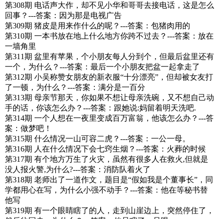
第308期 电话声大作，却不见小华和哥哥去接电话，这是怎么
回事？---答案：因为那是电视广告
第309期 猪皮是用来作什么的呢？---答案：包猪肉用的
第310期 一本书放在地上什么地方你跨不过去？---答案：放在
一墙角里
第311期 盆里有苹果，个小朋友每人分到个，但最后盆里还有
一个，为什么？---答案：最后一个小朋友把盆一起拿走了
第312期 小吴称赞女朋友的新衣服“十分漂亮”，但却被女友打
了一顿，为什么？---答案：满分是一百分
第313期 母亲节那天，你如果不想让母亲洗碗，又不想自己动
手的话，你该怎么办？---答案：跟她说:妈留着明天洗吧.
第314期 一个人想在一夜里变成百万富翁，他该怎么办？---答
案：做梦吧！
第315期 什么情况一山可容二虎？---答案：一公一母。
第316期 人在什么情况下会七窍生烟？---答案：火葬的时候
第317期 有个地方万生了火灾，虽然有很多人在救火,但就是
没人报火警,为什么?---答案：消防队着火了
第318期 老师出了一道作文，题目是“假如我是个董事长”，同
学都用心在写，为什么小强不动手？---答案：他在等秘书替
他写
第319期 有一个眼睛瞎了的人，走到山崖边上，突然停住了，