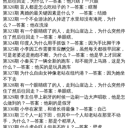
然后往回走，为什么？---答案：他只瞎了一只眼
第320期 盲人都是怎么吃桔子的？---答案：瞎掰
第321期 离婚的最关键因素是什么？ ---答案：结婚
第322期 一个不会游泳的人掉进了水里却没有淹死，为什
么？---答案：他在洗澡
第323期 有一个眼睛瞎了的人，走到山崖边上，为什么突然停
住了然后往回走？---答案：单眼瞎。
第324期 印度人为什么用手抓饭？---答案：因为手比脚干净
第325期 小李因工作需要常应酬交际，虽然每天都很早回家，
可是老婆还是抱怨不断。为什么？---答案：他是早上才回家
第326期 小秦买了一辆全新的跑车，却不能开上马路，这是为
什么？---答案：他买的是玩具跑车
第327期 为什么自由女神像老站在纽约港？---答案：因为她坐
不下去
第328期 有一个眼睛瞎了的人，走到山崖边上，为什么突然停
住了然后往回走？---答案：单眼瞎。
第329期 李主任早上刷牙的时侯一边刷一边大声唱歌，他是怎
么做到的？---答案：他刷的是假牙
第330期 小华在家里，和谁长得最像？---答案：自己
第331期 三个人一起下田，但其中一个人却老站在那里不动
手，为什么？---答案：那是个稻草人
第332期 什么虎会吓人但并不吃人？---答案：壁虎