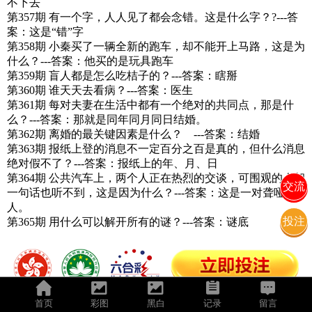
不下去
第357期 有一个字，人人见了都会念错。这是什么字？?---答
案：这是“错”字
第358期 小秦买了一辆全新的跑车，却不能开上马路，这是为
什么？---答案：他买的是玩具跑车
第359期 盲人都是怎么吃桔子的？---答案：瞎掰
第360期 谁天天去看病？---答案：医生
第361期 每对夫妻在生活中都有一个绝对的共同点，那是什
么？---答案：那就是同年同月同日结婚。
第362期 离婚的最关键因素是什么？ ---答案：结婚
第363期 报纸上登的消息不一定百分之百是真的，但什么消息
绝对假不了？---答案：报纸上的年、月、日
第364期 公共汽车上，两个人正在热烈的交谈，可围观的人却
交流
一句话也听不到，这是因为什么？---答案：这是一对聋哑
人。
投注
第365期 用什么可以解开所有的谜？---答案：谜底
首页
彩图
黑白
记录
留言
🌹[凤凰彩票]跟注中奖,准到你不敢相信🌹