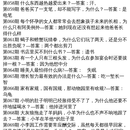
第058期 什么东西越热越爱出来？---答案：汗。
第059期 爸爸买了一支笔，却不能写字，为什么？---答案：是
电笔
第060期 每个怀孕的女人都常常会去想象孩子未来的长相，为
什么只有阿美例外---答案：她到现在还没有想起来他爸爸长
得什么样
第061期 蝎子和螃蟹玩猜拳，为什么它们玩了两天，还是分不
出胜负呢？---答案：两个都出剪刀
第062期 书店里买不到什么书？---答案：遗书
第063期 有一个人只有三根头发，为什么在参加宴会时还要拔
掉一根？---答案：因为他想中分
第064期 睡美人最怕得什么病?---答案： 失眠
第065期 增长智力最有效的办法是什么?---答案：吃一堑长一
智
第066期 家有家规，国有国规，那动物园里有啥规?---答案：
乌龟
第067期 小明的肚子明明已经胀得受不了了，为什么他还要不
停地猛喝水？---答案：他掉进河里了
第068期 大灰狼拖走了羊妈妈，小羊为什么也不声不响地跟了
去？---答案：小羊在羊他*的肚子里
第069期 小李因工作需要常应酬交际，虽然每天都很早回家，