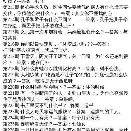
动物？---答案：蚊子
第213期 换心手术失败，医生问快要断气的病人有什么遗言要
交代，你猜他会说什么？?---答案：其实你不懂我的心
第214期 孔子和孟子有什么不同？ ---答案：孔子把儿子牵
在身边，而孟子把儿子放在头上~！
第215期 女儿第一次参加舞会，妈妈最担心什么？---答案：与
狼共舞
第216期 你能以最快速度，把冰变成水吗？?---答案：
把“冰”字去掉两点，就成了“水”。
第217期 下雪天，阿文开了暖气，关上门窗，为什么还感到很
冷？---答案：他在门外
第218期 为什么青蛙可以跳得比树高？---答案：树不会跳。
第219期 大雄练就了“吃西瓜不吐子”的绝招，到底他是怎么练
成的？---答案：吃得是无子西瓜呀
第220期 什么时候时钟会响下？---答案：坏的时候
第221期 有一个眼睛瞎了的人，走到山崖边上，为什么突然停
住了然后往回走？---答案：单眼瞎。
第222期 书店里买不到什么书 ?---答案：遗书
第223期 什么人每天靠运气赚钱？---答案：运煤气的工人。
第224期 哪一个月有天？---答案：每个月都有天
第225期 要特码看天使？---答案：七仙女
第226期 一只田鼠在挖洞时并没有在洞口四周留下泥堆，为什