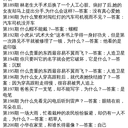
第189期 林老生大手术后换了一个人工心脏。病好了后,她的
女友却马上提出分手,为什么会这样?---答案：没有真心爱她
第190期 为什么警察对闯红灯的汽车司机视而不见？---答案：
汽车司机没开车
第191期 什么帽不能戴 ?---答案：螺帽
第192期 小虎从“武术大全”这本书上学得一身好功夫，但是第
一次路见不平就被修理了一顿，为什么？---答案：他看的是
盗印版
第193期 什么贵重的东西最容易不翼而飞？---答案：人造卫星
第194期 你只要叫它的名字就会把它破坏，它是什么？---答
案：沉默
第195期 什么贵重的东西最容易不翼而飞？---答案：人造卫星
第196期 为什么女人穿高跟鞋后，就代表她快结婚了？---答
案：因为穿高跟鞋走得慢，很容易被男人追上
第197期 爸爸买了一支笔，却不能写字，为什么？---答案：是
电笔
第198期 为什么先看见闪电后听到雷声？---答案：眼睛在前，
耳朵在后。
第199期 一场大雨，忙着栽种的农民纷纷躲避，却仍有一人不
走，为什么？---答案：稻草人
第200期 小华在家里，和谁长得最像？---答案：自己