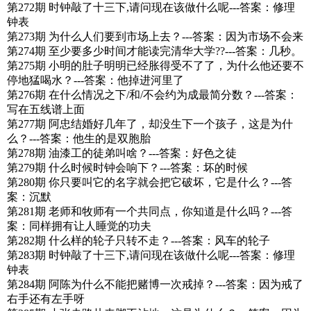
第272期 时钟敲了十三下,请问现在该做什么呢---答案：修理
钟表
第273期 为什么人们要到市场上去？---答案：因为市场不会来
第274期 至少要多少时间才能读完清华大学??---答案：几秒。
第275期 小明的肚子明明已经胀得受不了了，为什么他还要不
停地猛喝水？---答案：他掉进河里了
第276期 在什么情况之下/和/不会约为成最简分数？---答案：
写在五线谱上面
第277期 阿忠结婚好几年了，却没生下一个孩子，这是为什
么？---答案：他生的是双胞胎
第278期 油漆工的徒弟叫啥？---答案：好色之徒
第279期 什么时候时钟会响下？---答案：坏的时候
第280期 你只要叫它的名字就会把它破坏，它是什么？---答
案：沉默
第281期 老师和牧师有一个共同点，你知道是什么吗？---答
案：同样拥有让人睡觉的功夫
第282期 什么样的轮子只转不走？---答案：风车的轮子
第283期 时钟敲了十三下,请问现在该做什么呢---答案：修理
钟表
第284期 阿陈为什么不能把赌博一次戒掉？---答案：因为戒了
右手还有左手呀