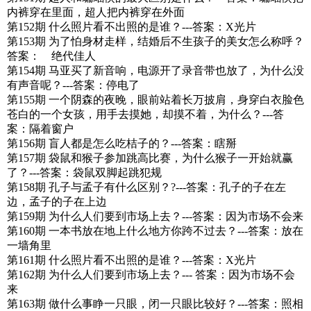
内裤穿在里面，超人把内裤穿在外面
第152期 什么照片看不出照的是谁？---答案：X光片
第153期 为了怕身材走样，结婚后不生孩子的美女怎么称呼？
答案： 绝代佳人
第154期 马亚买了新音响，电源开了录音带也放了，为什么没
有声音呢？---答案：停电了
第155期 一个阴森的夜晚，眼前站着长万披肩，身穿白衣脸色
苍白的一个女孩，用手去摸她，却摸不着，为什么？---答
案：隔着窗户
第156期 盲人都是怎么吃桔子的？---答案：瞎掰
第157期 袋鼠和猴子参加跳高比赛，为什么猴子一开始就赢
了？---答案：袋鼠双脚起跳犯规
第158期 孔子与孟子有什么区别？?---答案：孔子的子在左
边，孟子的子在上边
第159期 为什么人们要到市场上去？---答案：因为市场不会来
第160期 一本书放在地上什么地方你跨不过去？---答案：放在
一墙角里
第161期 什么照片看不出照的是谁？---答案：X光片
第162期 为什么人们要到市场上去？--- 答案：因为市场不会
来
第163期 做什么事睁一只眼，闭一只眼比较好？---答案：照相