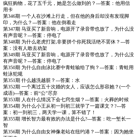
疯狂购物，花了五千元，她是怎么做到的？---答案：他用信
用卡
第346期 一个人在沙滩上行走，但在他的身后却没有发现脚
印，为什么？---答案：他在倒着走
第347期 马亚买了新音响，电源开了录音带也放了，为什么没
有声音呢？---答案：停电了
第348期 为什么老虎打架,非要拼个你死我活绝不罢休？---答
案：没有人敢去劝架
第349期 马亚买了新音响，电源开了录音带也放了，为什么没
有声音呢？---答案：停电了
第350期 为什么自由泳比赛中青蛙输给了狗？---答案：青蛙用
蛙泳犯规
第351期 什么越洗越脏？---答案：水
第352期 一个离过五十次婚的女人，应该怎么形容她？(一个
成语)---答案：前“公”尽弃
第353期 人在什么情况下会七窍生烟？---答案：火葬的时候
第354期 为什么小王从初一到初三就学了一篇课文？?---答
案：初一到初三，两天学一课，算不错了！
第355期 增长智力最有效的办法是什么?---答案：吃一堑长一
智
第356期 为什么自由女神像老站在纽约港？---答案：因为她坐