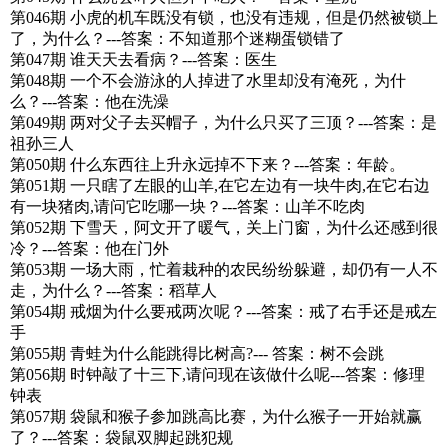
第046期 小虎的机车既没有锁，也没有违规，但是仍然被锁上
了，为什么？---答案：不知道那个迷糊蛋锁错了
第047期 谁天天去看病？---答案：医生
第048期 一个不会游泳的人掉进了水里却没有淹死，为什
么？---答案：他在洗澡
第049期 两对父子去买帽子，为什么只买了三顶？---答案：是
祖孙三人
第050期 什么东西往上升永远掉不下来？---答案：年龄。
第051期 一只瞎了左眼的山羊,在它左边有一块牛肉,在它右边
有一块猪肉,请问它吃哪一块？---答案：山羊不吃肉
第052期 下雪天，阿文开了暖气，关上门窗，为什么还感到很
冷？---答案：他在门外
第053期 一场大雨，忙着栽种的农民纷纷躲避，却仍有一人不
走，为什么？---答案：稻草人
第054期 戒烟为什么要戒两次呢？---答案：戒了右手还是戒左
手
第055期 青蛙为什么能跳得比树高?--- 答案：树不会跳
第056期 时钟敲了十三下,请问现在该做什么呢---答案：修理
钟表
第057期 袋鼠和猴子参加跳高比赛，为什么猴子一开始就赢
了？---答案：袋鼠双脚起跳犯规