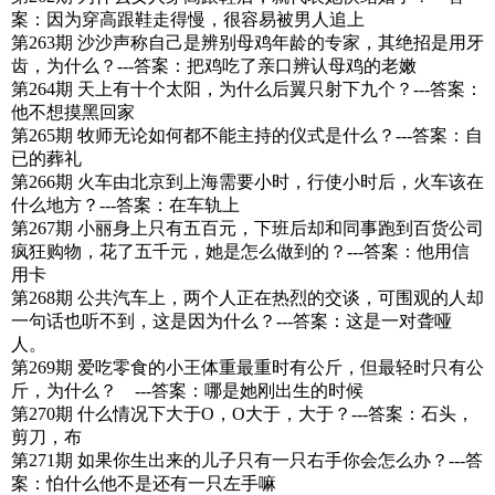
案：因为穿高跟鞋走得慢，很容易被男人追上
第263期 沙沙声称自己是辨别母鸡年龄的专家，其绝招是用牙
齿，为什么？---答案：把鸡吃了亲口辨认母鸡的老嫩
第264期 天上有十个太阳，为什么后翼只射下九个？---答案：
他不想摸黑回家
第265期 牧师无论如何都不能主持的仪式是什么？---答案：自
已的葬礼
第266期 火车由北京到上海需要小时，行使小时后，火车该在
什么地方？---答案：在车轨上
第267期 小丽身上只有五百元，下班后却和同事跑到百货公司
疯狂购物，花了五千元，她是怎么做到的？---答案：他用信
用卡
第268期 公共汽车上，两个人正在热烈的交谈，可围观的人却
一句话也听不到，这是因为什么？---答案：这是一对聋哑
人。
第269期 爱吃零食的小王体重最重时有公斤，但最轻时只有公
斤，为什么？ ---答案：哪是她刚出生的时候
第270期 什么情况下大于O，O大于，大于？---答案：石头，
剪刀，布
第271期 如果你生出来的儿子只有一只右手你会怎么办？---答
案：怕什么他不是还有一只左手嘛