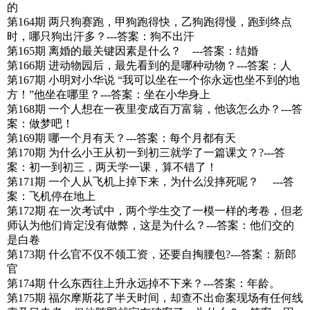
的
第164期 两只狗赛跑，甲狗跑得快，乙狗跑得慢，跑到终点
时，哪只狗出汗多？---答案：狗不出汗
第165期 离婚的最关键因素是什么？ ---答案：结婚
第166期 进动物园后，最先看到的是哪种动物？---答案：人
第167期 小明对小华说 “我可以坐在一个你永远也坐不到的地
方！”他坐在哪里？---答案：坐在小华身上
第168期 一个人想在一夜里变成百万富翁，他该怎么办？---答
案：做梦吧！
第169期 哪一个月有天？---答案：每个月都有天
第170期 为什么小王从初一到初三就学了一篇课文？?---答
案：初一到初三，两天学一课，算不错了！
第171期 一个人从飞机上掉下来，为什么没摔死呢？ ---答
案：飞机停在地上
第172期 在一次考试中，两个学生交了一模一样的考卷，但老
师认为他们肯定没有做弊，这是为什么？---答案：他们交的
是白卷
第173期 什么官不仅不领工资，还要自掏腰包?---答案：新郎
官
第174期 什么东西往上升永远掉不下来？---答案：年龄。
第175期 福尔摩斯花了半天时间，却查不出命案现场有任何线