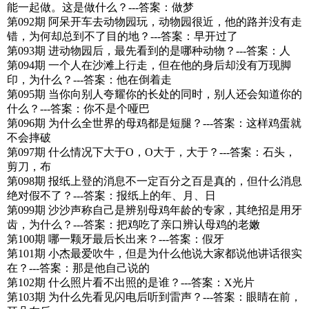
能一起做。这是做什么？---答案：做梦
第092期 阿呆开车去动物园玩，动物园很近，他的路并没有走
错，为何却总到不了目的地？---答案：早开过了
第093期 进动物园后，最先看到的是哪种动物？---答案：人
第094期 一个人在沙滩上行走，但在他的身后却没有万现脚
印，为什么？---答案：他在倒着走
第095期 当你向别人夸耀你的长处的同时，别人还会知道你的
什么？---答案：你不是个哑巴
第096期 为什么全世界的母鸡都是短腿？---答案：这样鸡蛋就
不会摔破
第097期 什么情况下大于O，O大于，大于？---答案：石头，
剪刀，布
第098期 报纸上登的消息不一定百分之百是真的，但什么消息
绝对假不了？---答案：报纸上的年、月、日
第099期 沙沙声称自己是辨别母鸡年龄的专家，其绝招是用牙
齿，为什么？---答案：把鸡吃了亲口辨认母鸡的老嫩
第100期 哪一颗牙最后长出来？---答案：假牙
第101期 小杰最爱吹牛，但是为什么他说大家都说他讲话很实
在？---答案：那是他自己说的
第102期 什么照片看不出照的是谁？---答案：X光片
第103期 为什么先看见闪电后听到雷声？---答案：眼睛在前，