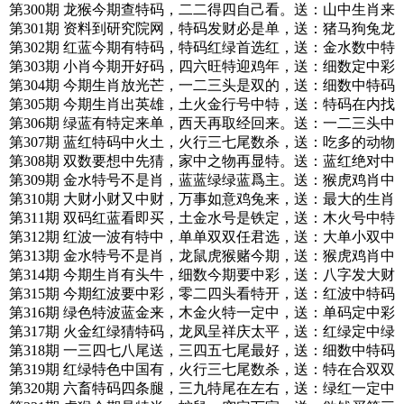
第300期 龙猴今期查特码，二二得四自己看。送：山中生肖来
第301期 资料到研究院网，特码发财必是单，送：猪马狗兔龙
第302期 红蓝今期有特码，特码红绿首选红，送：金水数中特
第303期 小肖今期开好码，四六旺特迎鸡年，送：细数定中彩
第304期 今期生肖放光芒，一二三头是双的，送：细数中特码
第305期 今期生肖出英雄，土火金行号中特，送：特码在内找
第306期 绿蓝有特定来单，西天再取经回来。送：一二三头中
第307期 蓝红特码中火土，火行三七尾数杀，送：吃多的动物
第308期 双数要想中先猜，家中之物再显特。送：蓝红绝对中
第309期 金水特号不是肖，蓝蓝绿绿蓝爲主。送：猴虎鸡肖中
第310期 大财小财又中财，万事如意鸡兔来，送：最大的生肖
第311期 双码红蓝看即买，土金水号是铁定，送：木火号中特
第312期 红波一波有特中，单单双双任君选，送：大单小双中
第313期 金水特号不是肖，龙鼠虎猴赌今期，送：猴虎鸡肖中
第314期 今期生肖有头牛，细数今期要中彩，送：八字发大财
第315期 今期红波要中彩，零二四头看特开，送：红波中特码
第316期 绿色特波蓝金来，木金火特一定中，送：单码定中彩
第317期 火金红绿猜特码，龙凤呈祥庆太平，送：红绿定中绿
第318期 一三四七八尾送，三四五七尾最好，送：细数中特码
第319期 红绿特色中国有，火行三七尾数杀，送：特在合双双
第320期 六畜特码四条腿，三九特尾在左右，送：绿红一定中