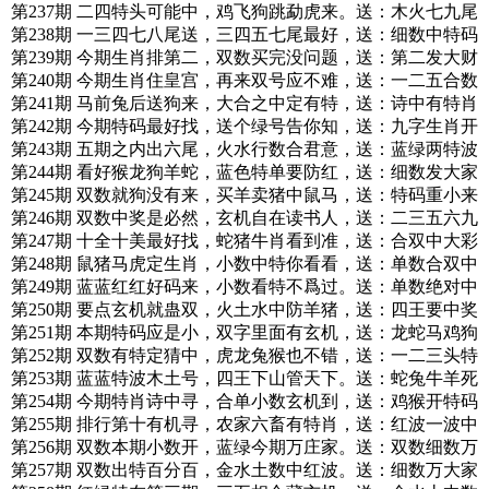
第237期 二四特头可能中，鸡飞狗跳勐虎来。送：木火七九尾
第238期 一三四七八尾送，三四五七尾最好，送：细数中特码
第239期 今期生肖排第二，双数买完没问题，送：第二发大财
第240期 今期生肖住皇宫，再来双号应不难，送：一二五合数
第241期 马前兔后送狗来，大合之中定有特，送：诗中有特肖
第242期 今期特码最好找，送个绿号告你知，送：九字生肖开
第243期 五期之内出六尾，火水行数合君意，送：蓝绿两特波
第244期 看好猴龙狗羊蛇，蓝色特单要防红，送：细数发大家
第245期 双数就狗没有来，买羊卖猪中鼠马，送：特码重小来
第246期 双数中奖是必然，玄机自在读书人，送：二三五六九
第247期 十全十美最好找，蛇猪牛肖看到准，送：合双中大彩
第248期 鼠猪马虎定生肖，小数中特你看看，送：单数合双中
第249期 蓝蓝红红好码来，小数看特不爲过。送：单数绝对中
第250期 要点玄机就蛊双，火土水中防羊猪，送：四王要中奖
第251期 本期特码应是小，双字里面有玄机，送：龙蛇马鸡狗
第252期 双数有特定猜中，虎龙兔猴也不错，送：一二三头特
第253期 蓝蓝特波木土号，四王下山管天下。送：蛇兔牛羊死
第254期 今期特肖诗中寻，合单小数玄机到，送：鸡猴开特码
第255期 排行第十有机寻，农家六畜有特肖，送：红波一波中
第256期 双数本期小数开，蓝绿今期万庄家。送：双数细数万
第257期 双数出特百分百，金水土数中红波。送：细数万大家