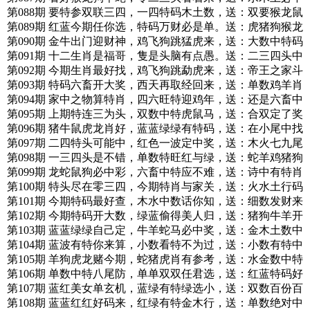
第088期 要特参双联三四，一四特码木土数，送：双要猴龙鼠
第089期 红蓝今期任你选，特码万财必是单。送：虎猪狗猴龙
第090期 金牛出门迎财神，鸡飞狗跳猛虎来，送：大数中特码
第091期 十二生肖是福哥，隻是头脑有点愚。送：二三四头中
第092期 今期生肖最好找，鸡飞狗跳勐虎来，送：帝王之家斗
第093期 特码六畜开大奖，西天再取经回来，送：单数鸡羊肖
第094期 家中之物算特肖，四六旺特迎鸡年，送：还是六畜中
第095期 上期特连三为头，双数中特虎鼠马，送：合双定了奖
第096期 猪牛鼠虎龙肖好，蓝蓝绿绿有特码，送：在小尾中找
第097期 二四特头可能中，红色一波定中奖，送：木火七九尾
第098期 一三四头是不错，单数特旺红与绿，送：蛇羊鸡猪狗
第099期 龙蛇鼠狗必中彩，六畜中特应不难，送：诗中有特肖
第100期 特头尽在零三四，今期特肖与家关，送：火水土行码
第101期 今期特码最好查，木水中数话你知，送：细数发财来
第102期 今期特码开大数，绿蓝偷得美人归，送：猪狗牛羊开
第103期 蓝蓝绿绿自己定，牛羊蛇马必中奖，送：金木土数中
第104期 蓝波有特你来算，小数看特不为过，送：小数有特中
第105期 羊狗虎龙赌今期，蛇猪虎肖有参考，送：水金数中特
第106期 单数中特八尾防，单单双双任君选，送：红蓝特码好
第107期 蓝红美女单玄机，蓝绿有特绿选小，送：双数百份百
第108期 蓝蓝红红好码来，红绿有特金木行，送：单数绝对中