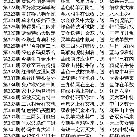
第321期 虎猴今期是特肖，蛇鼠一窝定万家。送：欲钱买第三
第322期 看好猴龙狗羊蛇，蓝色特单要防红，送：细数发大家
第323期 看好猴龙狗羊蛇，金水相生有钱收，送：水木土必中
第324期 单来红绿挡不住，水金数又中大彩，送：马狗虎鼠开
第325期 博得灵码二四来，绿色特波可试防，送：特码最好找
第326期 蓝绿特码大数定，美女送特开金花，送：三年连开兔
第327期 今期生肖狗和猴，买羊卖猪中鼠马，送：红波单数中
第328期 特码今期定二七，零三四头好特段，送：生肖已在内
第329期 绿色参码疑双合，马猴狗虎特别看，送：蓝与绿看特
第330期 今期生肖金水开，蓝绿两波应该中，送：特码已在内
第331期 双数至尊有得猜，双数出特防牛猪，送：猜虎鼠牛特
第332期 红绿特波没问题，蓝色一波防绿单，送：猜虎牛马开
第333期 单数出特很意外，蓝红特码蓝也好，送：大数中特来
第334期 兔鸡猴蛇猜中间，三九特尾在左右。送：全部在单数
第335期 家中之物算特肖，红绿不离上期码。送：还是六畜中
第336期 绿波买定有特中，大数特码帮你忙，送：买六畜中特
第337期 二八相合有玄机，草原之上有玄机，送：中门之数开
第338期 红色特码买蓝码，双数特码金水行。送：花果山上物
第339期 二三两头可能出，马鼠羊龙出其中，送：合双有码来
第340期 号双波爲红与绿，今期生肖鸡猴来，送：天上美女特
第341期 特码生肖大泽土，有钱一定要买大。送：鸡狗中特码
第342期 虎鸡兔牛马肖开，红红绿绿一定中，送：红红绿绿中