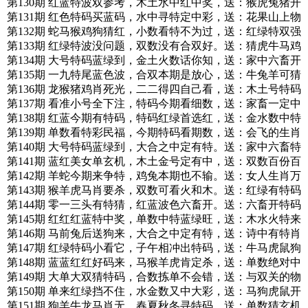
第130期 红蓝特波双参考，木土水中红中奖，送：猴虎兔猪开
第131期 红色特码买蓝码，水中寻特定中彩，送：花果山上物
第132期 蛇马猴鸡狗猜红，小数看特不为过，送：红绿特双强
第133期 红绿特波没问题，双数没有合双好。送：猜虎牛马鸡
第134期 大号特码蓝绿到，金土火数话你知，送：家中六畜开
第135期 一九特尾蓝色波，合双本期是放心，送：牛兔羊可猜
第136期 龙猴猪鸡肖死光，二二得四自己看，送：木土号特码
第137期 看准小号全下注，特码今期看细数，送：家畜一定中
第138期 红蓝今期有特码，特码红绿首选红，送：金水数中特
第139期 单数看特彩民福，今期特码看期数，送：会飞的生肖
第140期 大号特码蓝绿到，大合之中定有特。送：家中六畜特
第141期 蓝红美女单玄机，木土金号定有中，送：双数百份百
第142期 羊蛇今期来争特，鸡兔本期也不输。送：女人生肖万
第143期 猴羊虎马肖要杀，双数可看火和木。送：红绿有特码
第144期 零一三头有特猜，红蓝波色六畜开。送：六畜开特码
第145期 红红红蓝特中奖，单数中特蓝绿旺，送：木水火特来
第146期 马前兔后送狗来，大合之中定有特，送：诗中有特肖
第147期 红绿特码小看它，子午相冲出特码，送：牛马虎鼠狗
第148期 蓝蓝红红好码来，马猴羊虎肯定杀，送：单数绝对中
第149期 大单大双猜特码，合数拣单不会错，送：与双关的物
第150期 单来红绿挡不住，水金数又中大彩，送：马狗虎鼠开
第151期 狗羊牛龙马肖无，春夏秋冬寻特码，送：单数猜玄机