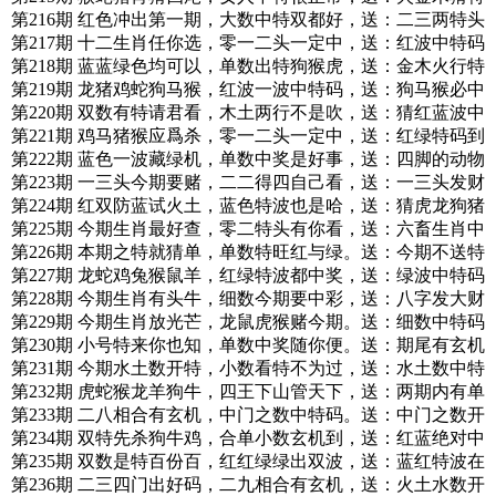
第216期 红色冲出第一期，大数中特双都好，送：二三两特头
第217期 十二生肖任你选，零一二头一定中，送：红波中特码
第218期 蓝蓝绿色均可以，单数出特狗猴虎，送：金木火行特
第219期 龙猪鸡蛇狗马猴，红波一波中特码，送：狗马猴必中
第220期 双数有特请君看，木土两行不是吹，送：猜红蓝波中
第221期 鸡马猪猴应爲杀，零一二头一定中，送：红绿特码到
第222期 蓝色一波藏绿机，单数中奖是好事，送：四脚的动物
第223期 一三头今期要赌，二二得四自己看，送：一三头发财
第224期 红双防蓝试火土，蓝色特波也是哈，送：猜虎龙狗猪
第225期 今期生肖最好查，零二特头有你看，送：六畜生肖中
第226期 本期之特就猜单，单数特旺红与绿。送：今期不送特
第227期 龙蛇鸡兔猴鼠羊，红绿特波都中奖，送：绿波中特码
第228期 今期生肖有头牛，细数今期要中彩，送：八字发大财
第229期 今期生肖放光芒，龙鼠虎猴赌今期。送：细数中特码
第230期 小号特来你也知，单数中奖随你便。送：期尾有玄机
第231期 今期水土数开特，小数看特不为过，送：水土数中特
第232期 虎蛇猴龙羊狗牛，四王下山管天下，送：两期内有单
第233期 二八相合有玄机，中门之数中特码。送：中门之数开
第234期 双特先杀狗牛鸡，合单小数玄机到，送：红蓝绝对中
第235期 双数是特百份百，红红绿绿出双波，送：蓝红特波在
第236期 二三四门出好码，二九相合有玄机，送：火土水数开