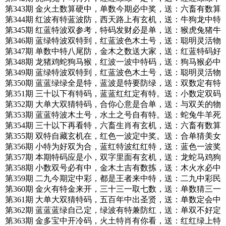
第343期 金火土数算硬中，单数今期必中奖，送：六畜有数算
第344期 红波有特蓝波防，西天路上有玄机，送：牛狗龙中特
第345期 红蓝特波双参考，特码发财必是单，送：猴虎兔猪牛
第346期 蓝绿特波双特到，红蓝波色木土号，送：聪明灵活物
第347期 单数中特八尾防，金木之数送大家，送：红蓝特码好
第348期 龙猪鸡蛇狗马猴，红波一波中特码，送：狗马猴必中
第349期 蓝绿特波双特到，红蓝波色木土号，送：聪明灵活物
第350期 蓝蓝绿绿全是特，蓝波是特要防绿，送：双数定有特
第351期 三十以下有特码，蓝蓝红红定有特。送：小数定双码
第352期 大单大双猜特码，合你心意是合单，送：与双关的物
第353期 蓝蓝特波木土号，水土之号自有特。送：蛇兔牛羊死
第354期 三十以下再看特，六畜生肖有玄机，送：六畜有数算
第355期 双特自藏玄机在，红色一波定中奖。送：合单猜美女
第356期 小特为好双为合，蓝红特波红红特，送：蓝色一波奖
第357期 本期特码应是小，双字里面有玄机，送：龙蛇马鸡狗
第358期 小数双号必有中，金木土吉有数拣，送：木火水必中
第359期 二九今期定中彩，都是王者来中特，送：二九中彩民
第360期 金火有特金来开，三十三一取七数，送：单数猜三一
第361期 大单大双猜特码，五百年中出圣贤，送：单数定会中
第362期 蓝蓝蓝绿自己定，绿波有特兼防红，送：单双不好定
第363期 金多宝中开冷码，火土特肖有你看，送：红红绿上特