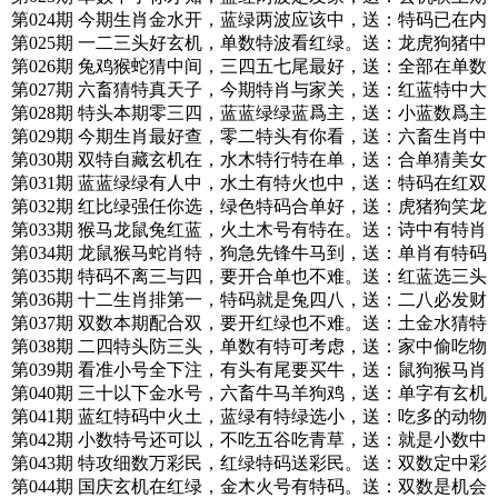
第024期 今期生肖金水开，蓝绿两波应该中，送：特码已在内
第025期 一二三头好玄机，单数特波看红绿。送：龙虎狗猪中
第026期 兔鸡猴蛇猜中间，三四五七尾最好，送：全部在单数
第027期 六畜猜特真天子，今期特肖与家关，送：红蓝特中大
第028期 特头本期零三四，蓝蓝绿绿蓝爲主，送：小蓝数爲主
第029期 今期生肖最好查，零二特头有你看，送：六畜生肖中
第030期 双特自藏玄机在，水木特行特在单，送：合单猜美女
第031期 蓝蓝绿绿有人中，水土有特火也中，送：特码在红双
第032期 红比绿强任你选，绿色特码合单好，送：虎猪狗笑龙
第033期 猴马龙鼠兔红蓝，火土木号有特在。送：诗中有特肖
第034期 龙鼠猴马蛇肖特，狗急先锋牛马到，送：单肖有特码
第035期 特码不离三与四，要开合单也不难。送：红蓝选三头
第036期 十二生肖排第一，特码就是兔四八，送：二八必发财
第037期 双数本期配合双，要开红绿也不难。送：土金水猜特
第038期 二四特头防三头，单数有特可考虑，送：家中偷吃物
第039期 看准小号全下注，有头有尾要买牛，送：鼠狗猴马肖
第040期 三十以下金水号，六畜牛马羊狗鸡，送：单字有玄机
第041期 蓝红特码中火土，蓝绿有特绿选小，送：吃多的动物
第042期 小数特号还可以，不吃五谷吃青草，送：就是小数中
第043期 特攻细数万彩民，红绿特码送彩民。送：双数定中彩
第044期 国庆玄机在红绿，金木火号有特码。送：双数是机会