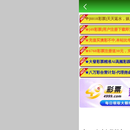
🌹[8818彩票]天天返水，
★[49彩票]用户注册下载即
★充值买澳彩不中,本站比华
★6768彩票注册送30元，
★大發彩票精准AI高频彩跟
★八万彩合营计划-代理佣金