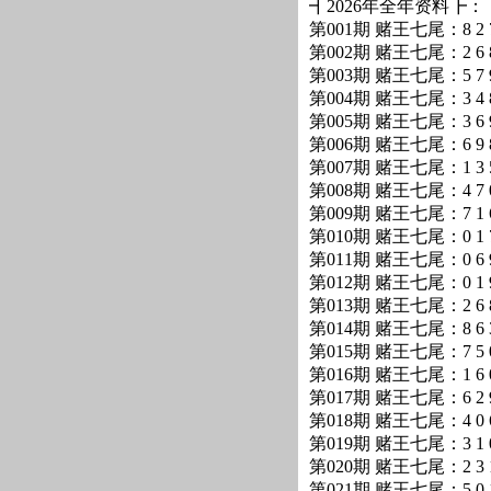
┫2026年全年资料┣：【赌
第001期 赌王七尾：8 2 7 1
第002期 赌王七尾：2 6 8 9
第003期 赌王七尾：5 7 9 6
第004期 赌王七尾：3 4 8 7
第005期 赌王七尾：3 6 9 5
第006期 赌王七尾：6 9 8 0
第007期 赌王七尾：1 3 5 8
第008期 赌王七尾：4 7 0 8
第009期 赌王七尾：7 1 6 3
第010期 赌王七尾：0 1 7 3
第011期 赌王七尾：0 6 9 3
第012期 赌王七尾：0 1 9 8
第013期 赌王七尾：2 6 8 7
第014期 赌王七尾：8 6 3 7
第015期 赌王七尾：7 5 0 6
第016期 赌王七尾：1 6 0 4
第017期 赌王七尾：6 2 9 7
第018期 赌王七尾：4 0 6 5
第019期 赌王七尾：3 1 0 8
第020期 赌王七尾：2 3 1 6
第021期 赌王七尾：5 0 1 4