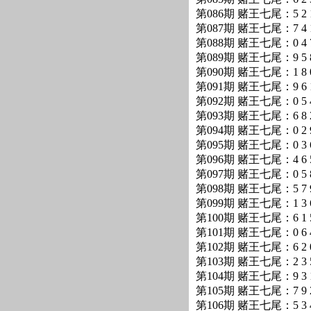
第086期 赌王七尾：5 2 1 4
第087期 赌王七尾：7 4 1 0
第088期 赌王七尾：0 4 7 9
第089期 赌王七尾：9 5 8 7
第090期 赌王七尾：1 8 0 4
第091期 赌王七尾：9 6 1 7
第092期 赌王七尾：0 5 4 8
第093期 赌王七尾：6 8 2 3
第094期 赌王七尾：0 2 9 6
第095期 赌王七尾：0 3 6 9
第096期 赌王七尾：4 6 5 9
第097期 赌王七尾：0 5 8 4
第098期 赌王七尾：5 7 9 2
第099期 赌王七尾：1 3 6 9
第100期 赌王七尾：6 1 5 4
第101期 赌王七尾：0 6 4 8
第102期 赌王七尾：6 2 0 7
第103期 赌王七尾：2 3 5 8
第104期 赌王七尾：9 3 1 2
第105期 赌王七尾：7 9 2 5
第106期 赌王七尾：5 3 4 7