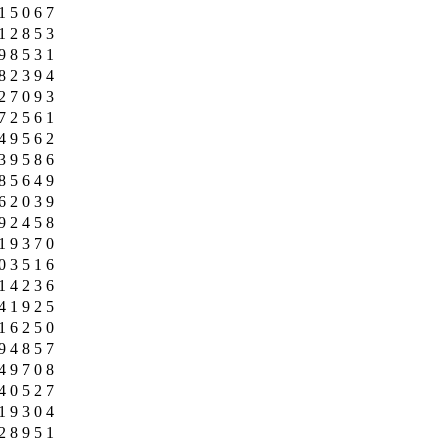
 0 6 7
 8 5 3
 5 3 1
 3 9 4
 0 9 3
 5 6 1
 5 6 2
 5 8 6
 6 4 9
 0 3 9
 4 5 8
 3 7 0
 5 1 6
 2 3 6
 9 2 5
 2 5 0
 8 5 7
 7 0 8
 5 2 7
 3 0 4
 9 5 1