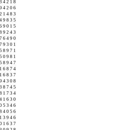
 2 1 8
 2 0 6
 4 8 3
 8 3 5
 0 1 5
 2 4 3
 4 9 0
 3 0 1
 9 7 1
 9 8 1
 9 4 7
 8 7 4
 8 3 7
 3 0 8
 7 4 5
 7 3 4
 6 3 0
 3 4 6
 0 5 6
 9 4 6
 6 3 7
 9 2 8