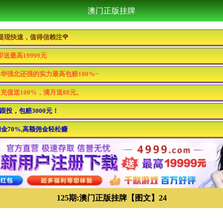
澳门正版挂牌
到，提现快速，值得信赖注🌹
即送最高19999元
华强北还强的实力最高包赔100%~
，充值送100%，满月送88元。
跟投，包赔3000元！
金70%,高额佣金轻松赚
125期:澳门正版挂牌【图文】24