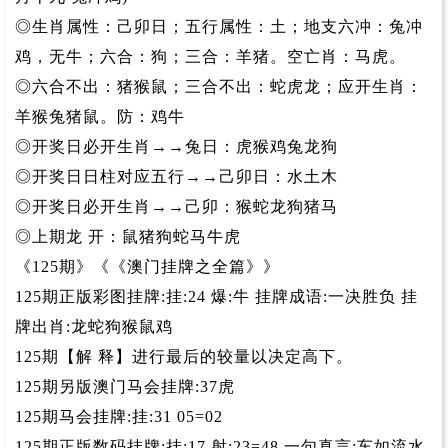
◎生肖属性：己卯日；五行属性：土；地支六冲：兔冲
鸡，无牛；六合：狗；三合：羊猪。空亡肖：马虎。

◎六合不出：猪猴鼠；三合不出：蛇虎龙；应开生肖：
羊猴兔猪鼠。防：鸡牛

◎开奖日必开生肖→→兔日：虎猴鸡兔龙狗

◎开奖日日柱对应五行→→己卯日：水土木

◎开奖日必开生肖→→己卯：猴蛇龙狗猪马

◎上期龙 开：鼠猪狗蛇马牛虎

《125期》《《澳门挂牌之全篇》》

125期正版彩图挂牌:挂:24 爆:牛 挂牌成语:一决胜负 挂
牌出肖:龙蛇狗猴鼠鸡

125期【解 释】进行最后的较量以决定高下。

125期另版澳门马会挂牌:37虎

125期马会挂牌:挂:31 05=02

125期正版数码挂牌:挂:17 射:23=48 一句真言:车如流水