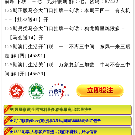
前峰 下联：三七二九开很期 解：七。密码：87432

125期正版马会大门口挂牌一句话：本期三四一二有玄机
= =【挂32送41】开

125期另类马会大门口挂牌一句话：狗龙塘里鸡猴多 = 
=【马会送14】开

125期澳门生活开门联：一二不离三中间，东风一来三后
走 解 [两] [45891]

125期澳门生活关门联：万象复新三加数，牛马不合三中
间 解 [开] [45679]
🌹[凤凰彩票]全网福利最多,倍率最高,出款最快🌹
★九宝彩票(9b.cc)充/提享3.5%,周周38888现金红包🌹
★1588彩票,大额客户首选→我们不赚钱，只做信誉