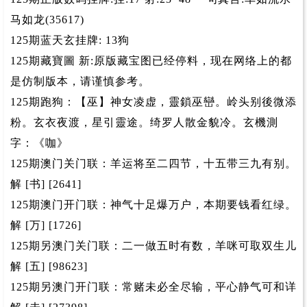
马如龙(35617)

125期蓝天玄挂牌: 13狗

125期藏寶圖 新:原版藏宝图已经停料，现在网络上的都
是仿制版本，请谨慎参考。

125期跑狗：【巫】神女凌虚，靈鎖巫巒。岭头别後微添
粉。玄衣夜渡，星引靈途。绮罗人散金貌冷。玄機測
字：《咖》

125期澳门关门联：羊运将至二四节，十五带三九有别。
解 [书] [2641]

125期澳门开门联：神气十足爆万户，本期要钱看红绿。
解 [万] [1726]

125期另澳门关门联：二一做五时有数，羊咪可取双生儿 
解 [五] [98623]

125期另澳门开门联：常赌未必全尽输，平心静气可和详 