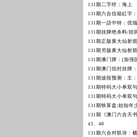
131期二字经：海上

131期六合信箱紅字：优游
131期一語中特：优哉
131期挂牌绝杀料/挂
131期正版黄大仙射箭图：
131期另版黄大仙射箭图：
131期澳门牌：[加强团结
131期澳门信封挂牌：
131期波段预测：主：15--
131期特码大小单双
131期特码大小单双
131期铁算盘:始知
131期《澳门六合天
43、48

131期六合对联诗：