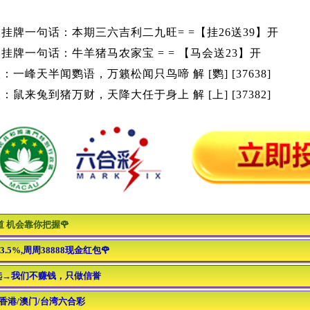
挂牌一句话：本期三六吉利二九旺= =【挂26送39】开

挂牌一句话：牛羊猪马农家宝 = = 【马会送23】开

一峰天半闻鹦语，万籁松闻只鸟啼 解 [鹦] [37638]

：鼠来兔到猪万财，天降大任于身上 解 [上] [37382]
道 机会靠你把握🌹
3.5%,周周38888现金红包🌹
首选→我们不赚钱，只做信誉
香港/澳门/台湾六合彩