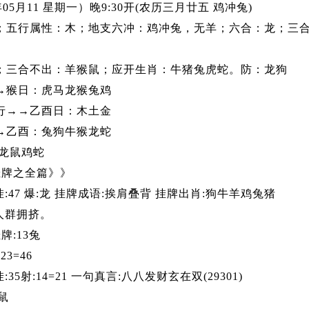
年05月11 星期一）晚9:30开(农历三月廿五 鸡冲兔)

；五行属性：木；地支六冲：鸡冲兔，无羊；六合：龙；三
；三合不出：羊猴鼠；应开生肖：牛猪兔虎蛇。防：龙狗

→猴日：虎马龙猴兔鸡

行→→乙酉日：木土金

→乙酉：兔狗牛猴龙蛇

龙鼠鸡蛇

挂牌之全篇》》

:47 爆:龙 挂牌成语:挨肩叠背 挂牌出肖:狗牛羊鸡兔猪

人群拥挤。

:13兔

3=46

35射:14=21 一句真言:八八发财玄在双(29301)

鼠
