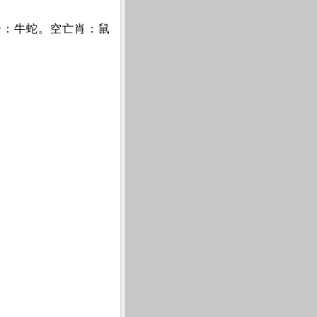
合：牛蛇。空亡肖：鼠