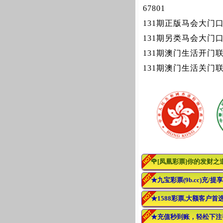
67801

131期正版马会大门口
131期另类马会大门口
131期澳门生活开门联：
131期澳门生活关门联
🌹[凤凰彩票]你的发财之
★九宝彩票(9b.cc)充/提享
★1588彩票,大额客户
★充值秒到账，轻松下注