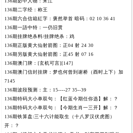
136期必中人物：宋江

136期二字经：称王

136期六合信箱紅字：褒然举首 暗码：02 10 36 41

136期一語中特：一仍旧贯

136期挂牌绝杀料/挂牌绝杀：鸡

136期正版黄大仙射箭图：正04 射 24 30

136期另版黄大仙射箭图：正45 射 07 16

136期澳门牌：[玄机可言][147]

136期澳门信封挂牌：梦也何曾到谢桥（酉时上下）加
7145

136期波段预测：主：15----27 35--39

136期特码大小单双句：【红蓝今期任你选】解：？

136期特码大小单双句：【今期生肖一三开】解：？

136期铁算盘:三十六计能取生（十八罗汉伏虎图）
开：？
