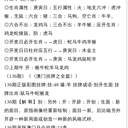
◎生肖属性：庚寅日；五行属性：火；地支六冲：虎冲
猴，无鼠；六合：猪；三合：马狗。空亡肖：牛羊。

◎六合不出：龙鸡马；三合不出：羊牛猴；应开生肖：
鸡龙蛇猪鼠。防：虎马

◎开奖日必开生肖→→虎日：蛇马牛鸡羊猴

◎开奖日日柱对应五行→→庚寅日：木金土

◎开奖日必开生肖→→庚寅：马龙鸡鼠蛇羊

◎上期牛 开：猴牛蛇羊马龙鸡

《136期》《《澳门挂牌之全篇》》

136期正版彩图挂牌:挂:48 爆:羊 挂牌成语:别开生面 挂
牌出肖:鼠马牛蛇猴龙

136期【解 释】别：另外；开：开辟；开创；生面：新
的面目。原指画像经重新绘制；面目一新。后比喻另外
开辟一种新局面或创造一种新的风格式样。

136期另版澳门马会挂牌:23虎
