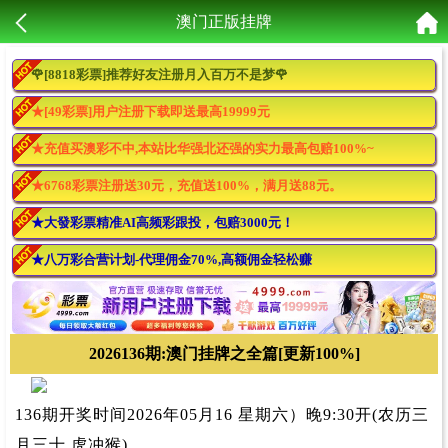
澳门正版挂牌
🌹[8818彩票]推荐好友注册月入百万不是梦🌹
★[49彩票]用户注册下载即送最高19999元
★充值买澳彩不中,本站比华强北还强的实力最高包赔100%~
★6768彩票注册送30元，充值送100%，满月送88元。
★大發彩票精准AI高频彩跟投，包赔3000元！
★八万彩合营计划-代理佣金70%,高额佣金轻松赚
2026136期:澳门挂牌之全篇[更新100%]
136期开奖时间2026年05月16 星期六）晚9:30开(农历三
月三十 虎冲猴)
