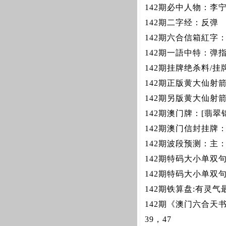
142期必中人物：李宁
142期二字经：反弹

142期六合信箱紅字：個傥
142期一語中特：弹指
142期挂牌绝杀料/挂
142期正版黄大仙射箭图：
142期另版黄大仙射箭图：
142期澳门牌：[翡翠锦屏
142期澳门信封挂牌：
142期波段预测：主：01--
142期特码大小单双
142期特码大小单双
142期铁算盘:有灵
142期《澳门六合天
39，47
