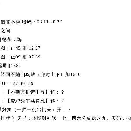


不羁 暗码：03 11 20 37

之间

牌绝杀：鸡

正45 射 12 27

正09 射 07 39

][138]

经雨不随山鸟散（卯时上下）加1659

--27 30--39

句：【本期玄机诗中寻】解：？

句：【虎鸡兔牛马肖死】解：？

气最好笑（一师一徒出门去）开：？

书挂牌 》天书：本期财神送一七，四六公成送八九。天码：03，1