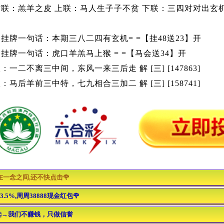
横联：羔羊之皮 上联：马人生子子不贫 下联：三四对对出玄
挂牌一句话：本期三八二四有玄机= =【挂48送23】开

挂牌一句话：虎口羊羔马上猴 = =【马会送34】开

一二不离三中间，东风一来三后走 解 [三] [147863]

马后羊前三中特，七九相合三加二 解 [三] [158741]
在一念之间,还不快点击🌹
3.5%,周周38888现金红包🌹
首选→我们不赚钱，只做信誉