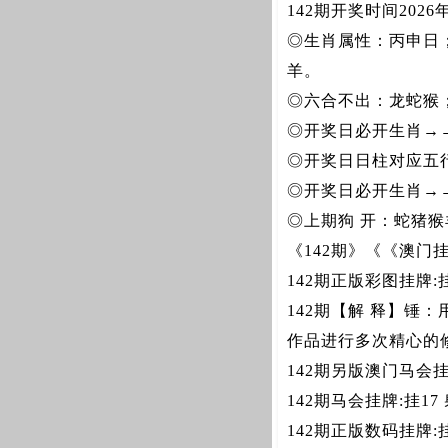
142期开奖时间2026
◎生肖属性：丙申日
羊。

◎六合不出：龙蛇猴
◎开奖日必开生肖→
◎开奖日日柱对应五
◎开奖日必开生肖→
◎上期狗 开：蛇猪猴
《142期》《《澳门
142期正版彩图挂牌:挂
142期【解 释】
作品进行多次精心的修
142期另版澳门马会挂牌
142期马会挂牌:挂17 射
142期正版数码挂牌:挂: