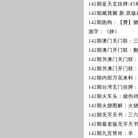
142期蓝天玄挂牌:45兔
142期藏寶圖 新:
142期跑狗：【费】
測字：《静》

142期澳门关门联：三春
142期澳门开门联：翻吼
142期另澳门关门联：本
142期另澳门开门联：猪
142期内部万花来料
142期台湾玄门挂牌：[走
142期火车头：烧伤
142期火烧图解：火
142期无字天书：三
142期最老版无字天
142期九宫禁肖：羊
