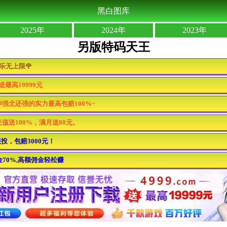
黑白图库
2025年
2024年
2023年
另版特码天王
娱乐无上限🌹
送最高19999元
强北还强的实力最高包赔100%~
充值送100%，满月送88元。
投，包赔3000元！
70%,高额佣金轻松赚