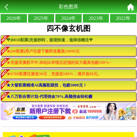
彩色图库
2026年
2025年
2024年
2023年
2022年
四不像玄机图
🌹[8818彩票]充值秒到，提现快速，值得信赖注🌹
★[49彩票]用户注册下载即送最高19999元
★充值买澳彩不中,本站比华强北还强的实力最高包赔100%~
★6768彩票注册送30元，充值送100%，满月送88元。
★大發彩票精准AI高频彩跟投，包赔3000元！
★八万彩合营计划-代理佣金70%,高额佣金轻松赚