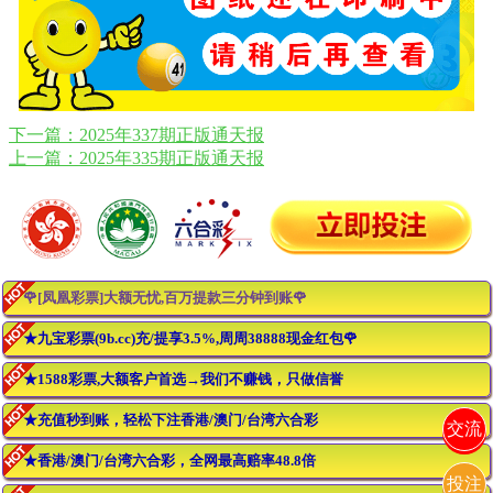
下一篇：2025年337期正版通天报
上一篇：2025年335期正版通天报
🌹[凤凰彩票]大额无忧,百万提款三分钟到账🌹
★九宝彩票(9b.cc)充/提享3.5%,周周38888现金红包🌹
★1588彩票,大额客户首选→我们不赚钱，只做信誉
★充值秒到账，轻松下注香港/澳门/台湾六合彩
交流
★香港/澳门/台湾六合彩，全网最高赔率48.8倍
投注