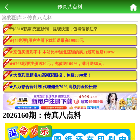
传真八点料
澳彩图库
>
传真八点料
🌹[8818彩票]充值秒到，提现快速，值得信赖注🌹
★[49彩票]用户注册下载即送最高19999元
★充值买澳彩不中,本站比华强北还强的实力最高包赔100%~
★6768彩票注册送30元，充值送100%，满月送88元。
★大發彩票精准AI高频彩跟投，包赔3000元！
★八万彩合营计划-代理佣金70%,高额佣金轻松赚
2026160期：传真八点料