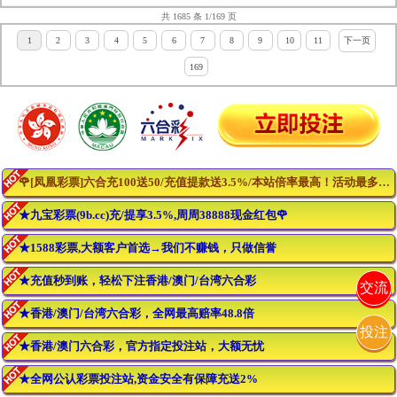
共 1685 条 1/169 页
1
2
3
4
5
6
7
8
9
10
11
下一页
169
🌹[凤凰彩票]六合充100送50/充值提款送3.5%/本站倍率最高！活动最多！🌹
★九宝彩票(9b.cc)充/提享3.5%,周周38888现金红包🌹
★1588彩票,大额客户首选→我们不赚钱，只做信誉
★充值秒到账，轻松下注香港/澳门/台湾六合彩
交流
★香港/澳门/台湾六合彩，全网最高赔率48.8倍
投注
★香港/澳门六合彩，官方指定投注站，大额无忧
★全网公认彩票投注站,资金安全有保障充送2%