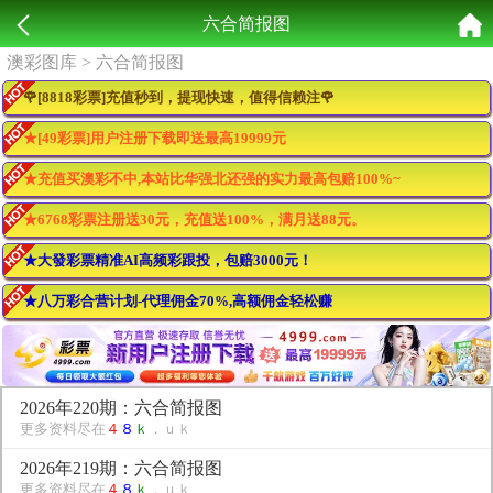
六合简报图
澳彩图库
> 六合简报图
🌹[8818彩票]充值秒到，提现快速，值得信赖注🌹
★[49彩票]用户注册下载即送最高19999元
★充值买澳彩不中,本站比华强北还强的实力最高包赔100%~
★6768彩票注册送30元，充值送100%，满月送88元。
★大發彩票精准AI高频彩跟投，包赔3000元！
★八万彩合营计划-代理佣金70%,高额佣金轻松赚
2026年220期：六合简报图
更多资料尽在
４
８
ｋ
．ｕｋ
2026年219期：六合简报图
更多资料尽在
４
８
ｋ
．ｕｋ