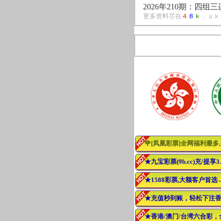
2026年210期：四组
更多资料尽在
４
８
ｋ
．ｕｋ
🌹[凤凰彩票]全网福利最多
★九宝彩票(9b.cc)充/提享3
★1588彩票,大额客户首
★充值秒到账，轻松下注香
★香港/澳门/台湾六合彩，