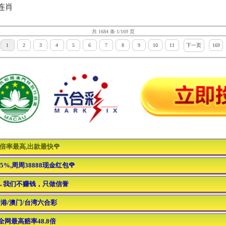
三连肖
共 1684 条 1/169 页
1
2
3
4
5
6
7
8
9
10
11
下一页
169
,倍率最高,出款最快🌹
.5%,周周38888现金红包🌹
选→我们不赚钱，只做信誉
港/澳门/台湾六合彩
全网最高赔率48.8倍