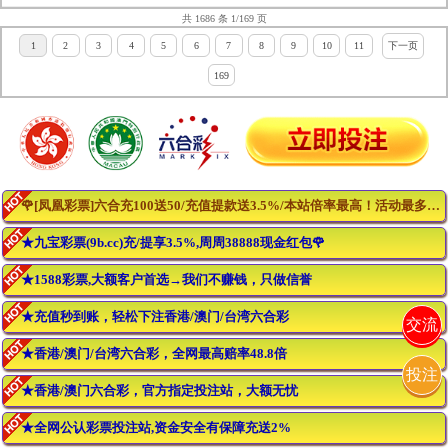
共 1686 条 1/169 页
1
2
3
4
5
6
7
8
9
10
11
下一页
169
🌹[凤凰彩票]六合充100送50/充值提款送3.5%/本站倍率最高！活动最多！🌹
★九宝彩票(9b.cc)充/提享3.5%,周周38888现金红包🌹
★1588彩票,大额客户首选→我们不赚钱，只做信誉
★充值秒到账，轻松下注香港/澳门/台湾六合彩
交流
★香港/澳门/台湾六合彩，全网最高赔率48.8倍
投注
★香港/澳门六合彩，官方指定投注站，大额无忧
★全网公认彩票投注站,资金安全有保障充送2%