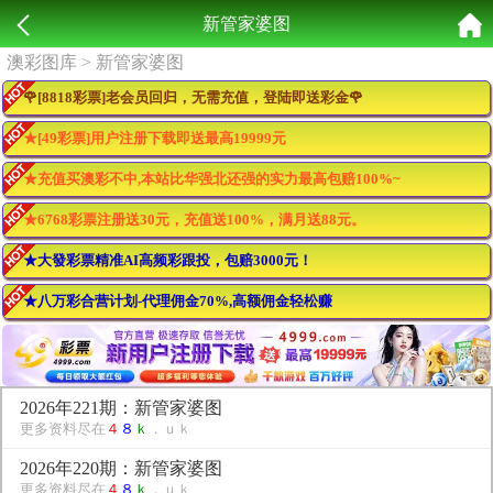
新管家婆图
澳彩图库
> 新管家婆图
🌹[8818彩票]老会员回归，无需充值，登陆即送彩金🌹
★[49彩票]用户注册下载即送最高19999元
★充值买澳彩不中,本站比华强北还强的实力最高包赔100%~
★6768彩票注册送30元，充值送100%，满月送88元。
★大發彩票精准AI高频彩跟投，包赔3000元！
★八万彩合营计划-代理佣金70%,高额佣金轻松赚
2026年221期：新管家婆图
更多资料尽在
４
８
ｋ
．ｕｋ
2026年220期：新管家婆图
更多资料尽在
４
８
ｋ
．ｕｋ