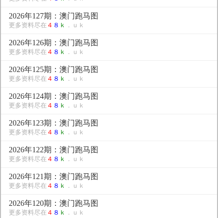
2026年127期：澳门跑马图
更多资料尽在
４
８
ｋ
．ｕｋ
2026年126期：澳门跑马图
更多资料尽在
４
８
ｋ
．ｕｋ
2026年125期：澳门跑马图
更多资料尽在
４
８
ｋ
．ｕｋ
2026年124期：澳门跑马图
更多资料尽在
４
８
ｋ
．ｕｋ
2026年123期：澳门跑马图
更多资料尽在
４
８
ｋ
．ｕｋ
2026年122期：澳门跑马图
更多资料尽在
４
８
ｋ
．ｕｋ
2026年121期：澳门跑马图
更多资料尽在
４
８
ｋ
．ｕｋ
2026年120期：澳门跑马图
更多资料尽在
４
８
ｋ
．ｕｋ