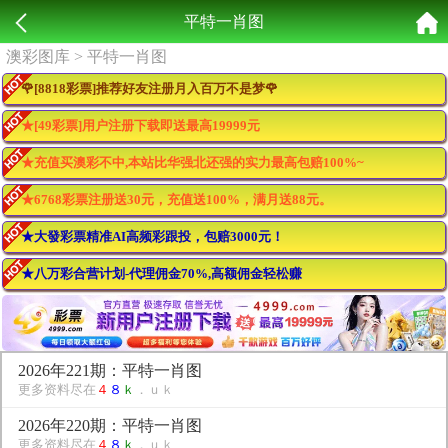
平特一肖图
澳彩图库
> 平特一肖图
🌹[8818彩票]推荐好友注册月入百万不是梦🌹
★[49彩票]用户注册下载即送最高19999元
★充值买澳彩不中,本站比华强北还强的实力最高包赔100%~
★6768彩票注册送30元，充值送100%，满月送88元。
★大發彩票精准AI高频彩跟投，包赔3000元！
★八万彩合营计划-代理佣金70%,高额佣金轻松赚
2026年221期：平特一肖图
更多资料尽在
４
８
ｋ
．ｕｋ
2026年220期：平特一肖图
更多资料尽在
４
８
ｋ
．ｕｋ