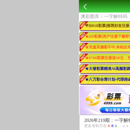
澳彩图库
> 一字解特码
🌹[8818彩票]推荐好友注
★[49彩票]用户注册下载即
★充值买澳彩不中,本站比华
★6768彩票注册送30元，
★大發彩票精准AI高频彩跟
★八万彩合营计划-代理佣金
2026年219期：一字
更多资料尽在
４
８
ｋ
．ｕｋ