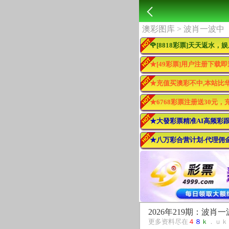
澳彩图库
> 波肖一波中
🌹[8818彩票]天天返水，
★[49彩票]用户注册下载即
★充值买澳彩不中,本站比华
★6768彩票注册送30元，
★大發彩票精准AI高频彩跟
★八万彩合营计划-代理佣金
2026年219期：波肖
更多资料尽在
４
８
ｋ
．ｕｋ