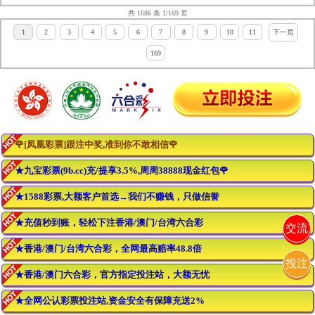
共 1686 条 1/169 页
1
2
3
4
5
6
7
8
9
10
11
下一页
169
🌹[凤凰彩票]跟注中奖,准到你不敢相信🌹
★九宝彩票(9b.cc)充/提享3.5%,周周38888现金红包🌹
★1588彩票,大额客户首选→我们不赚钱，只做信誉
★充值秒到账，轻松下注香港/澳门/台湾六合彩
交流
★香港/澳门/台湾六合彩，全网最高赔率48.8倍
投注
★香港/澳门六合彩，官方指定投注站，大额无忧
★全网公认彩票投注站,资金安全有保障充送2%