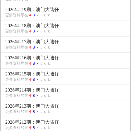
2026年219期：澳门大陆仔
更多资料尽在
４
８
ｋ
．ｕｋ
2026年218期：澳门大陆仔
更多资料尽在
４
８
ｋ
．ｕｋ
2026年217期：澳门大陆仔
更多资料尽在
４
８
ｋ
．ｕｋ
2026年216期：澳门大陆仔
更多资料尽在
４
８
ｋ
．ｕｋ
2026年215期：澳门大陆仔
更多资料尽在
４
８
ｋ
．ｕｋ
2026年214期：澳门大陆仔
更多资料尽在
４
８
ｋ
．ｕｋ
2026年213期：澳门大陆仔
更多资料尽在
４
８
ｋ
．ｕｋ
2026年212期：澳门大陆仔
更多资料尽在
４
８
ｋ
．ｕｋ