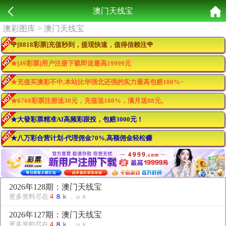
澳门天线宝
澳彩图库
> 澳门天线宝
🌹[8818彩票]充值秒到，提现快速，值得信赖注🌹
★[49彩票]用户注册下载即送最高19999元
★充值买澳彩不中,本站比华强北还强的实力最高包赔100%~
★6768彩票注册送30元，充值送100%，满月送88元。
★大發彩票精准AI高频彩跟投，包赔3000元！
★八万彩合营计划-代理佣金70%,高额佣金轻松赚
2026年128期：澳门天线宝
更多资料尽在
４
８
ｋ
．ｕｋ
2026年127期：澳门天线宝
更多资料尽在
４
８
ｋ
．ｕｋ