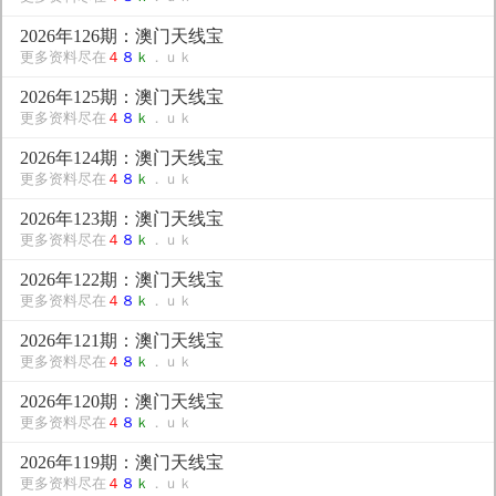
2026年126期：澳门天线宝
更多资料尽在
４
８
ｋ
．ｕｋ
2026年125期：澳门天线宝
更多资料尽在
４
８
ｋ
．ｕｋ
2026年124期：澳门天线宝
更多资料尽在
４
８
ｋ
．ｕｋ
2026年123期：澳门天线宝
更多资料尽在
４
８
ｋ
．ｕｋ
2026年122期：澳门天线宝
更多资料尽在
４
８
ｋ
．ｕｋ
2026年121期：澳门天线宝
更多资料尽在
４
８
ｋ
．ｕｋ
2026年120期：澳门天线宝
更多资料尽在
４
８
ｋ
．ｕｋ
2026年119期：澳门天线宝
更多资料尽在
４
８
ｋ
．ｕｋ