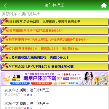
澳门抓码王
澳彩图库
> 澳门抓码王
🌹[8818彩票]老会员回归，无需充值，登陆即送彩金🌹
★[49彩票]用户注册下载即送最高19999元
★充值买澳彩不中,本站比华强北还强的实力最高包赔100%~
★6768彩票注册送30元，充值送100%，满月送88元。
★大發彩票精准AI高频彩跟投，包赔3000元！
★八万彩合营计划-代理佣金70%,高额佣金轻松赚
2026年219期：澳门抓码王
更多资料尽在
４
８
ｋ
．ｕｋ
2026年218期：澳门抓码王
更多资料尽在
４
８
ｋ
．ｕｋ