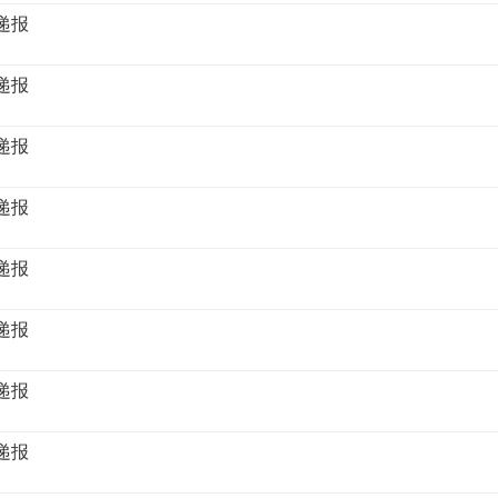
快递报
快递报
快递报
快递报
快递报
快递报
快递报
快递报