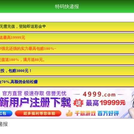
特码快递报
归，无需充值，登陆即送彩金🌹
送最高19999元
强北还强的实力最高包赔100%~
充值送100%，满月送88元。
投，包赔3000元！
70%,高额佣金轻松赚
快递报