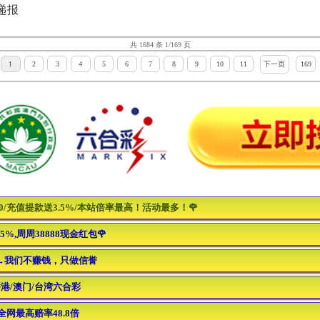
快递报
共 1684 条 1/169 页
1
2
3
4
5
6
7
8
9
10
11
下一页
169
50/充值提款送3.5%/本站倍率最高！活动最多！🌹
.5%,周周38888现金红包🌹
选→我们不赚钱，只做信誉
港/澳门/台湾六合彩
全网最高赔率48.8倍