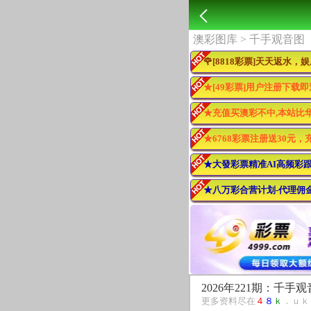
澳彩图库
> 千手观音图
🌹[8818彩票]天天返水，
★[49彩票]用户注册下载即
★充值买澳彩不中,本站比华
★6768彩票注册送30元，
★大發彩票精准AI高频彩跟
★八万彩合营计划-代理佣金
2026年221期：千手
更多资料尽在
４
８
ｋ
．ｕｋ