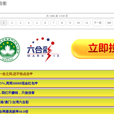
观音图
共 1686 条 1/169 页
1
2
3
4
5
6
7
8
9
10
11
下一页
169
一念之间,还不快点击🌹
.5%,周周38888现金红包🌹
选→我们不赚钱，只做信誉
港/澳门/台湾六合彩
全网最高赔率48.8倍