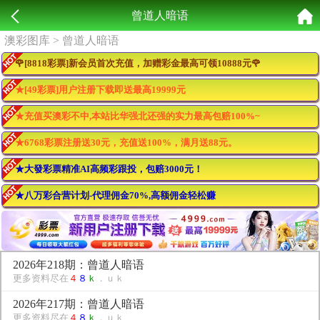
曾道人暗语
澳彩图库
> 曾道人暗语
🌹[8818彩票]新会员首次充值，加赠彩金最高可领10888元🌹
★[49彩票]用户注册下载即送最高19999元
★充值买澳彩不中,本站比华强北还强的实力最高包赔100%~
★6768彩票注册送30元，充值送100%，满月送88元。
★大發彩票精准AI高频彩跟投，包赔3000元！
★八万彩合营计划-代理佣金70%,高额佣金轻松赚
2026年218期：曾道人暗语
更多资料尽在
４
８
ｋ
．ｕｋ
2026年217期：曾道人暗语
更多资料尽在
４
８
ｋ
．ｕｋ