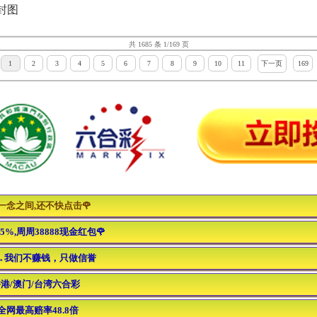
卜封图
共 1685 条 1/169 页
1
2
3
4
5
6
7
8
9
10
11
下一页
169
一念之间,还不快点击🌹
.5%,周周38888现金红包🌹
选→我们不赚钱，只做信誉
港/澳门/台湾六合彩
全网最高赔率48.8倍