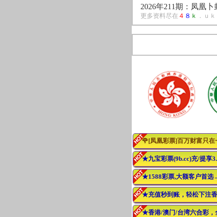
2026年211期：凤凰
更多资料尽在
４
８
ｋ
．ｕｋ
🌹[凤凰彩票]百万财富只在
★九宝彩票(9b.cc)充/提享3
★1588彩票,大额客户首
★充值秒到账，轻松下注香
★香港/澳门/台湾六合彩，