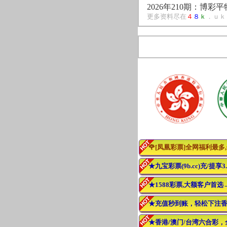
2026年210期：博彩
更多资料尽在
４
８
ｋ
．ｕｋ
🌹[凤凰彩票]全网福利最多
★九宝彩票(9b.cc)充/提享3
★1588彩票,大额客户首
★充值秒到账，轻松下注香
★香港/澳门/台湾六合彩，