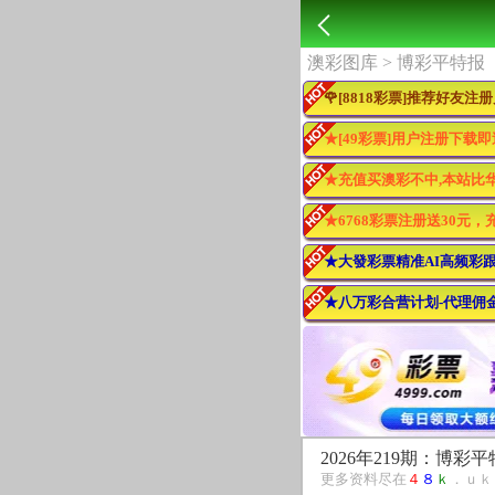
澳彩图库
> 博彩平特报
🌹[8818彩票]推荐好友注
★[49彩票]用户注册下载即
★充值买澳彩不中,本站比华
★6768彩票注册送30元，
★大發彩票精准AI高频彩跟
★八万彩合营计划-代理佣金
2026年219期：博彩
更多资料尽在
４
８
ｋ
．ｕｋ