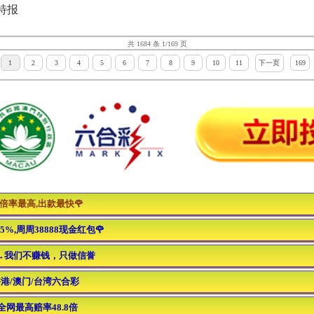
平特报
共 1684 条 1/169 页
1
2
3
4
5
6
7
8
9
10
11
下一页
169
,倍率最高,出款最快🌹
.5%,周周38888现金红包🌹
选→我们不赚钱，只做信誉
港/澳门/台湾六合彩
全网最高赔率48.8倍