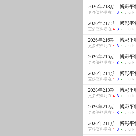
2026年218期：博彩
更多资料尽在
４
８
ｋ
．ｕｋ
2026年217期：博彩
更多资料尽在
４
８
ｋ
．ｕｋ
2026年216期：博彩
更多资料尽在
４
８
ｋ
．ｕｋ
2026年215期：博彩
更多资料尽在
４
８
ｋ
．ｕｋ
2026年214期：博彩
更多资料尽在
４
８
ｋ
．ｕｋ
2026年213期：博彩
更多资料尽在
４
８
ｋ
．ｕｋ
2026年212期：博彩
更多资料尽在
４
８
ｋ
．ｕｋ
2026年211期：博彩
更多资料尽在
４
８
ｋ
．ｕｋ