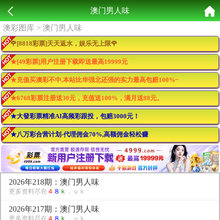
澳门男人味
澳彩图库
> 澳门男人味
🌹[8818彩票]天天返水，娱乐无上限🌹
★[49彩票]用户注册下载即送最高19999元
★充值买澳彩不中,本站比华强北还强的实力最高包赔100%~
★6768彩票注册送30元，充值送100%，满月送88元。
★大發彩票精准AI高频彩跟投，包赔3000元！
★八万彩合营计划-代理佣金70%,高额佣金轻松赚
2026年218期：澳门男人味
更多资料尽在
４
８
ｋ
．ｕｋ
2026年217期：澳门男人味
更多资料尽在
４
８
ｋ
．ｕｋ