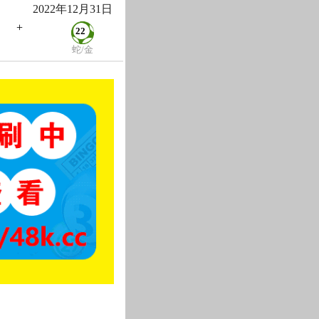
2022年12月31日
+
22
蛇/金