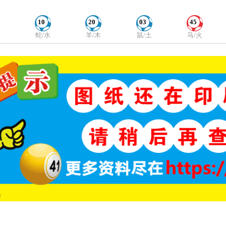
10
20
03
45
蛇/水
羊/木
鼠/土
马/火