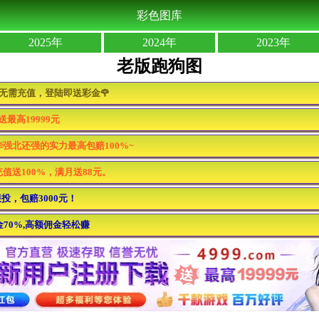
彩色图库
2025年
2024年
2023年
老版跑狗图
归，无需充值，登陆即送彩金🌹
送最高19999元
强北还强的实力最高包赔100%~
充值送100%，满月送88元。
投，包赔3000元！
70%,高额佣金轻松赚