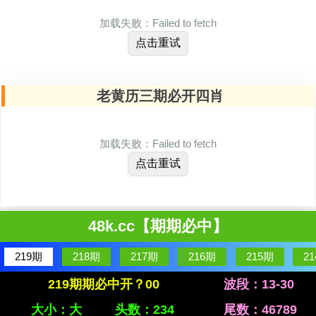
加载失败：Failed to fetch
点击重试
老黄历三期必开四肖
加载失败：Failed to fetch
点击重试
48k.cc【期期必中】
219期
218期
217期
216期
215期
2
219期期必中开？00
波段：13-30
大小：大
头数：234
尾数：46789