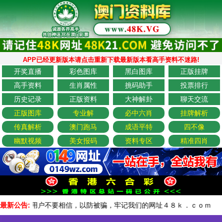
APP已经更新版本请点击重新下载最新版本看高手资料不迷路!
开奖直播
彩色图库
黑白图库
正版挂牌
高手资料
生肖属性
挑码助手
投票排行
历史记录
正版资料
大神解卦
聊天交流
正版图库
专业解
必中六肖
挂牌解析
传真解析
澳门跑马
成语平特
四不像
幽默视频
美女报码
资料专区
精准四肖
最新公告:
信，以防被骗，牢记我们的网址４８ｋ．ｃｏｍ