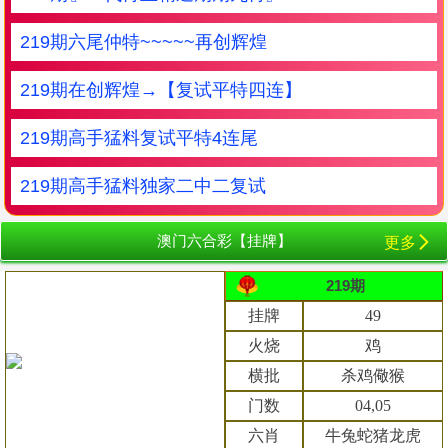
219期六尾仲特~~~~~再创辉煌
219期在创辉煌→【复试平特四连】
219期高手猛料复试平特4连尾
219期高手猛料独家二中二复试
澳门六合彩【挂牌】
更多
219期
挂牌
49
火烧
鸡
横批
杀鸡儆猴
门数
04,05
六肖
牛兔蛇猪龙虎