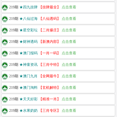
219期
★四九挂牌
【挂牌最全】
点击查看
219期
★八仙过海
【八仙透码】
点击查看
219期
★星空彩坛
【二肖爆庄】
点击查看
219期
★财神透码
【新澳内部】
点击查看
219期
★澳门报码
【一肖一码】
点击查看
219期
★神童资讯
【三肖中特】
点击查看
219期
★澳门九肖
【全网最牛】
点击查看
219期
★澳门淘料
【玄机解特】
点击查看
219期
★天天好彩
【精准一肖】
点击查看
219期
★水果奶奶
【三肖专区】
点击查看