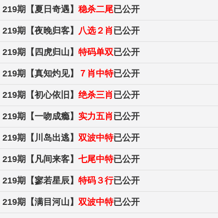
219期
【夏日奇遇】
稳杀二尾
已公开
219期
【夜晚归客】
八选２肖
已公开
219期
【四虎归山】
特码单双
已公开
219期
【真知灼见】
７肖中特
已公开
219期
【初心依旧】
绝杀三肖
已公开
219期
【一吻成瘾】
实力五肖
已公开
219期
【川岛出逃】
双波中特
已公开
219期
【凡间来客】
七尾中特
已公开
219期
【寥若星辰】
特码３行
已公开
219期
【满目河山】
双波中特
已公开