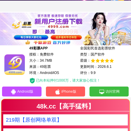
49彩票APP
全国彩民首选彩票软件
授权：免费软件
类型：国产软件
大小：34.7MB
星级：
来源：49彩票
更新时间：2026.6.1
环境：Android/iOS
评分：9.9
已向本站押付1000万，请大家放心投注！
Android版
iPhone版
访问官网
48k.cc【高手猛料】
219期【原创网络单双】