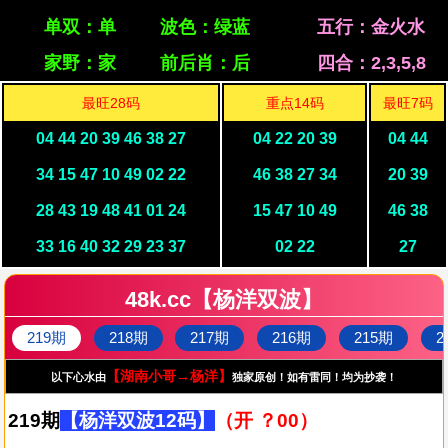
单双：单
波色：绿蓝
五行：金火水
家野：家
前后肖：后
四合：2,3,5,8
最旺28码
重点14码
最旺7码
04 44 20 39 46 38 27
04 22 20 39
04 44
34 15 47 10 49 02 22
46 38 27 34
20 39
28 43 19 48 41 01 24
15 47 10 49
46 38
33 16 40 32 29 23 37
02 22
27
48k.cc【杨洋双波】
219期
218期
217期
216期
215期
2
【湖南小哥→杨洋】
以下心水由
独家原创！如有雷同！均为抄袭！
219期
【杨洋双波12码】
（开 ？00）