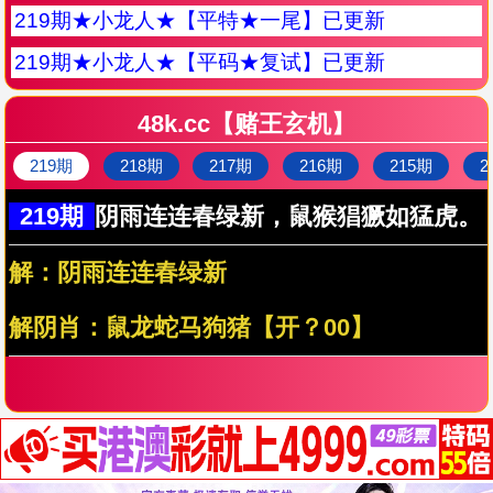
219期★小龙人★【平特★一尾】已更新
219期★小龙人★【平码★复试】已更新
48k.cc【赌王玄机】
219期
218期
217期
216期
215期
2
219期
阴雨连连春绿新，鼠猴猖獗如猛虎。
解：阴雨连连春绿新
解阴肖：鼠龙蛇马狗猪【开？00】