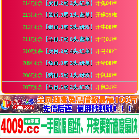
214期;杀
【虎肖.2尾.2头.红单】
开兔04准
213期;杀
【鼠肖.3尾.1头.蓝单】
开猴35准
212期;杀
【猴肖.8尾.3头.绿双】
开牛06准
211期;杀
【羊肖.7尾.0头.蓝单】
开马01准
210期;杀
【虎肖.3尾.4头.红单】
开马49准
209期;杀
【兔肖.0尾.3头.绿单】
开猪08准
208期;杀
【猪肖.5尾.1头.绿双】
开鼠19准
207期;杀
【马肖.6尾.2头.红双】
开鼠31准