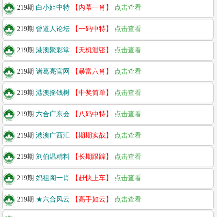
219期
白小姐中特
【内幕一肖】
点击查看
219期
曾道人论坛
【一码中特】
点击查看
219期
港澳聚彩堂
【天机泄密】
点击查看
219期
诸葛亮官网
【暴富六肖】
点击查看
219期
港澳摇钱树
【中奖简单】
点击查看
219期
六合广东会
【八码中特】
点击查看
219期
港澳广西汇
【期期实战】
点击查看
219期
刘伯温精料
【长期跟踪】
点击查看
219期
妈祖阁一肖
【赶快上车】
点击查看
219期
★六合风云
【高手如云】
点击查看